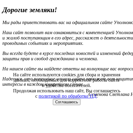
Дорогие земляки!
Мы рады приветствовать вас на официальном сайте Уполномоч
Наш сайт позволит вам ознакомиться с компетенцией Уполном
и жалоб поступающим в его адрес, расскажет о деятельности
проводимых событиях и мероприятиях.
Вы всегда будете в курсе последних новостей и изменений фед
защиты прав и свобод гражданина и человека.
На нашем сайте вы найдете ответы на волнующие вас вопрос
На сайте используются cookies для сбора и хранения
Надеемся, что посещение нашего сайта поможет вам защитит
данных, необходимых для корректной работы сайта
интересы в каждом конкретном случае.
и удобства посетителей.
Продолжая использовать наш сайт, Вы соглашаетесь
Семенова Светлана Н
с
политикой по обработке ПД
.
Соглашаюсь