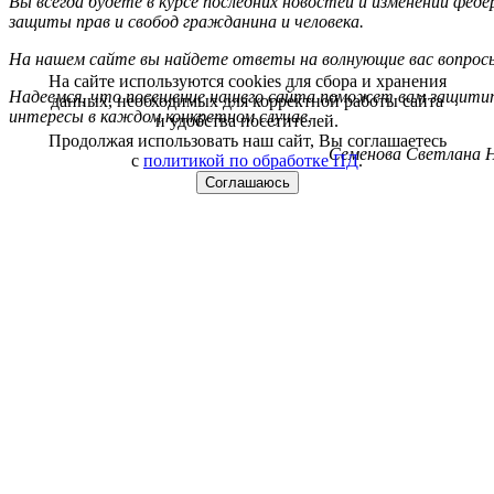
Вы всегда будете в курсе последних новостей и изменений фед
защиты прав и свобод гражданина и человека.
На нашем сайте вы найдете ответы на волнующие вас вопрос
На сайте используются cookies для сбора и хранения
Надеемся, что посещение нашего сайта поможет вам защитит
данных, необходимых для корректной работы сайта
интересы в каждом конкретном случае.
и удобства посетителей.
Продолжая использовать наш сайт, Вы соглашаетесь
Семенова Светлана Н
с
политикой по обработке ПД
.
Соглашаюсь