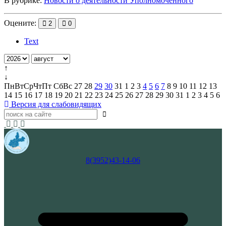
В рубрике:
Новости о деятельности Уполномоченного
Оцените:
2
0
Text
↑
↓
Пн
Вт
Ср
Чт
Пт
Сб
Вс
27
28
29
30
31
1
2
3
4
5
6
7
8
9
10
11
12
13
14
15
16
17
18
19
20
21
22
23
24
25
26
27
28
29
30
31
1
2
3
4
5
6
Версия для слабовидящих
8(3952)43-14-06