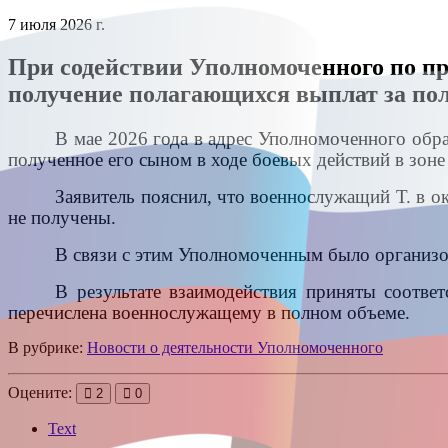
7 июля 2026 г.
При содействии Уполномоченного по пр
получение полагающихся выплат за по
В мае 2026 года в адрес Уполномоченного обра
полученное его сыном в ходе боевых действий в зон
Заявитель пояснил, что военнослужащий Т. в о
не получены.
В связи с этим Уполномоченным было организо
В результате взаимодействия приняты соотве
перечислена военнослужащему в полном объеме.
В рубрике:
Новости о деятельности Уполномоченного
Оцените:
2
0
Text