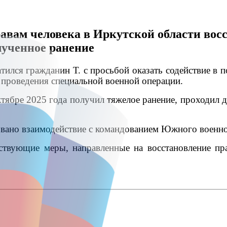
авам человека в Иркутской области вос
лученное ранение
тился гражданин Т. с просьбой оказать содействие в 
е проведения специальной военной операции.
ктябре 2025 года получил тяжелое ранение, проходил 
вано взаимодействие с командованием Южного военног
тствующие меры, направленные на восстановление пр