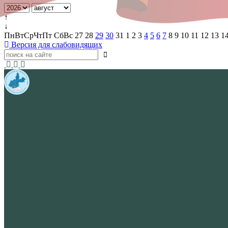
↑
↓
Пн
Вт
Ср
Чт
Пт
Сб
Вс
27
28
29
30
31
1
2
3
4
5
6
7
8
9
10
11
12
13
1
Версия для слабовидящих