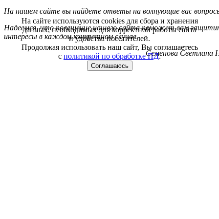
На нашем сайте вы найдете ответы на волнующие вас вопрос
На сайте используются cookies для сбора и хранения
Надеемся, что посещение нашего сайта поможет вам защитит
данных, необходимых для корректной работы сайта
интересы в каждом конкретном случае.
и удобства посетителей.
Продолжая использовать наш сайт, Вы соглашаетесь
Семенова Светлана Н
с
политикой по обработке ПД
.
Соглашаюсь