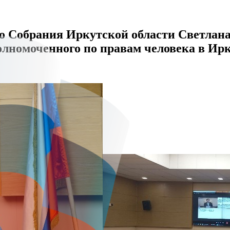
го Собрания Иркутской области Светлан
номоченного по правам человека в Ирку