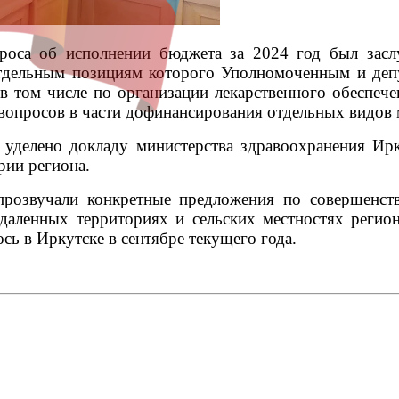
проса об исполнении бюджета за 2024 год был засл
отдельным позициям которого Уполномоченным и деп
в том числе по организации лекарственного обеспеч
вопросов в части дофинансирования отдельных видов 
 уделено докладу министерства здравоохранения Ир
рии региона.
прозвучали конкретные предложения по совершенс
тдаленных территориях и сельских местностях реги
ось в Иркутске в сентябре текущего года.