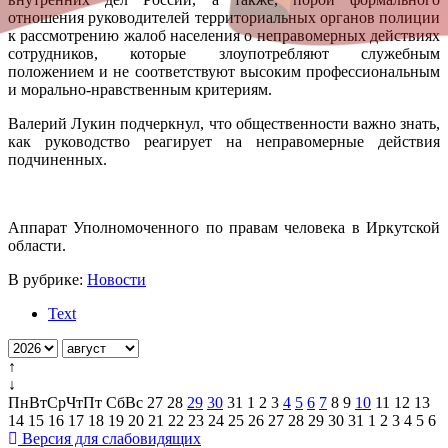
отношения руководителей территориальных органов полиции
к рассмотрению жалоб населения о неправомерных действиях
сотрудников, которые злоупотребляют служебным
положением и не соответствуют высоким профессиональным
и морально-нравственным критериям.
Валерий Лукин подчеркнул, что общественности важно знать,
как руководство реагирует на неправомерные действия
подчиненных.
Аппарат Уполномоченного по правам человека в Иркутской
области.
В рубрике:
Новости
Text
↑
↓
Пн
Вт
Ср
Чт
Пт
Сб
Вс
27
28
29
30
31
1
2
3
4
5
6
7
8
9
10
11
12
13
14
15
16
17
18
19
20
21
22
23
24
25
26
27
28
29
30
31
1
2
3
4
5
6
Версия для слабовидящих