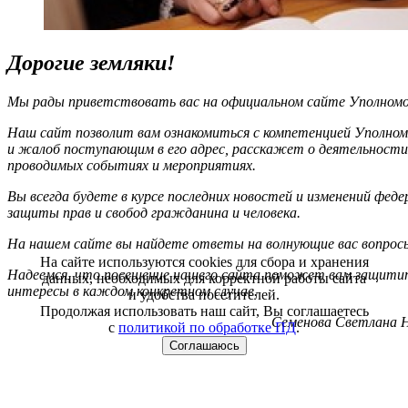
Дорогие земляки!
Мы рады приветствовать вас на официальном сайте Уполномоч
Наш сайт позволит вам ознакомиться с компетенцией Уполном
и жалоб поступающим в его адрес, расскажет о деятельности
проводимых событиях и мероприятиях.
Вы всегда будете в курсе последних новостей и изменений фед
защиты прав и свобод гражданина и человека.
На нашем сайте вы найдете ответы на волнующие вас вопрос
На сайте используются cookies для сбора и хранения
Надеемся, что посещение нашего сайта поможет вам защитит
данных, необходимых для корректной работы сайта
интересы в каждом конкретном случае.
и удобства посетителей.
Продолжая использовать наш сайт, Вы соглашаетесь
Семенова Светлана Н
с
политикой по обработке ПД
.
Соглашаюсь