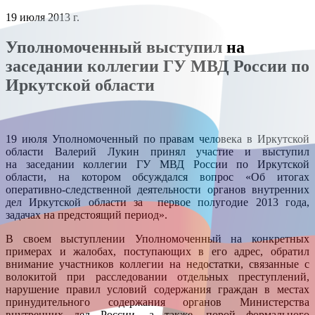
19 июля 2013 г.
Уполномоченный выступил на
заседании коллегии ГУ МВД России по
Иркутской области
19 июля Уполномоченный по правам человека в Иркутской
области Валерий Лукин принял участие и выступил
на заседании коллегии ГУ МВД России по Иркутской
области, на котором обсуждался вопрос «Об итогах
оперативно-следственной деятельности органов внутренних
дел Иркутской области за первое полугодие 2013 года,
задачах на предстоящий период».
В своем выступлении Уполномоченный на конкретных
примерах и жалобах, поступающих в его адрес, обратил
внимание участников коллегии на недостатки, связанные с
волокитой при расследовании отдельных преступлений,
нарушение правил условий содержания граждан в местах
принудительного содержания органов Министерства
внутренних дел России, а также, порой формального