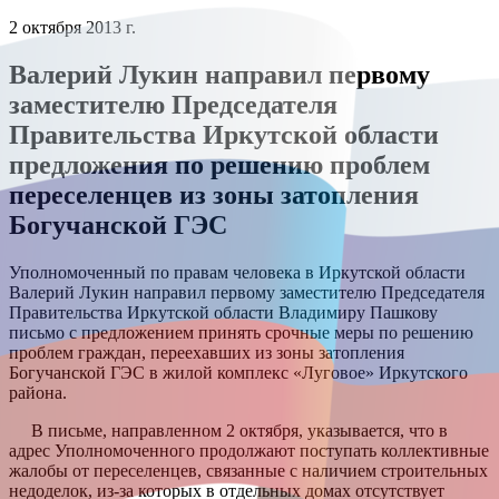
2 октября 2013 г.
Валерий Лукин направил первому
заместителю Председателя
Правительства Иркутской области
предложения по решению проблем
переселенцев из зоны затопления
Богучанской ГЭС
Уполномоченный по правам человека в Иркутской области
Валерий Лукин направил первому заместителю Председателя
Правительства Иркутской области Владимиру Пашкову
письмо с предложением принять срочные меры по решению
проблем граждан, переехавших из зоны затопления
Богучанской ГЭС в жилой комплекс «Луговое» Иркутского
района.
В письме, направленном 2 октября, указывается, что в
адрес Уполномоченного продолжают поступать коллективные
жалобы от переселенцев, связанные с наличием строительных
недоделок, из-за которых в отдельных домах отсутствует