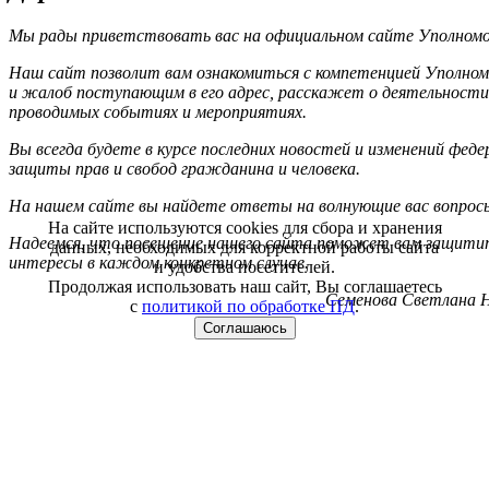
Мы рады приветствовать вас на официальном сайте Уполномоч
Наш сайт позволит вам ознакомиться с компетенцией Уполном
и жалоб поступающим в его адрес, расскажет о деятельности
проводимых событиях и мероприятиях.
Вы всегда будете в курсе последних новостей и изменений фед
защиты прав и свобод гражданина и человека.
На нашем сайте вы найдете ответы на волнующие вас вопрос
На сайте используются cookies для сбора и хранения
Надеемся, что посещение нашего сайта поможет вам защитит
данных, необходимых для корректной работы сайта
интересы в каждом конкретном случае.
и удобства посетителей.
Продолжая использовать наш сайт, Вы соглашаетесь
Семенова Светлана Н
с
политикой по обработке ПД
.
Соглашаюсь