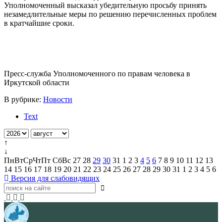
Уполномоченный высказал убедительную просьбу принять
незамедлительные меры по решению перечисленных проблем
в кратчайшие сроки.
Пресс-служба Уполномоченного по правам человека в
Иркутской области
В рубрике:
Новости
Text
↑
↓
Пн
Вт
Ср
Чт
Пт
Сб
Вс
27
28
29
30
31
1
2
3
4
5
6
7
8
9
10
11
12
13
14
15
16
17
18
19
20
21
22
23
24
25
26
27
28
29
30
31
1
2
3
4
5
6
Версия для слабовидящих