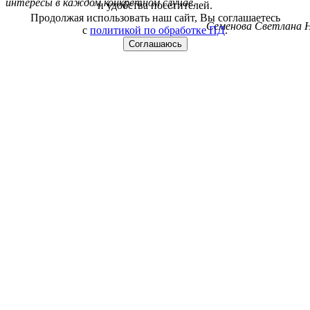
интересы в каждом конкретном случае.
и удобства посетителей.
Продолжая использовать наш сайт, Вы соглашаетесь
Семенова Светлана Н
с
политикой по обработке ПД
.
Соглашаюсь