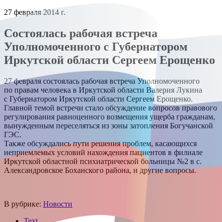
27 февраля 2014 г.
Состоялась рабочая встреча
Уполномоченного с Губернатором
Иркутской области Сергеем Ерощенко
27 февраля состоялась рабочая встреча Уполномоченного
по правам человека в Иркутской области Валерия Лукина
с Губернатором Иркутской области Сергеем Ерощенко.
Главной темой встречи стало обсуждение вопросов правового
регулирования равноценного возмещения ущерба гражданам,
вынужденным переселяться из зоны затопления Богучанской
ГЭС.
Также обсуждались пути решения проблем, касающихся
неприемлемых условий нахождения пациентов в филиале
Иркутской областной психиатрической больницы №2 в с.
Александровское Боханского района, и другие вопросы.
В рубрике:
Новости
Text