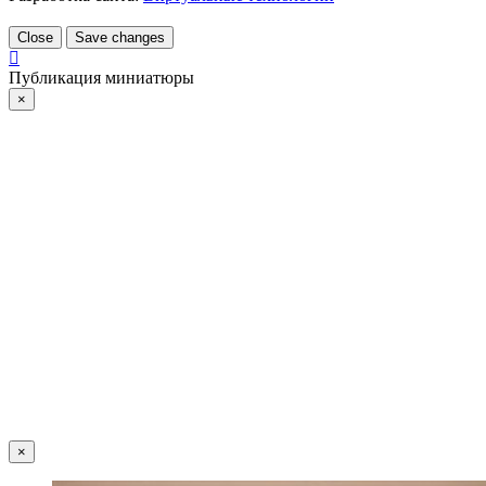
Close
Save changes
Публикация миниатюры
×
×