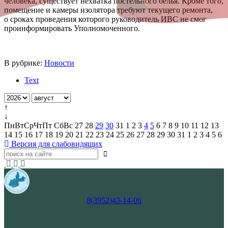
человека, существует нехватка постельного белья. Кроме того,
помещение и камеры изолятора требуют текущего ремонта,
о сроках проведения которого руководитель ИВС не смог
проинформировать Уполномоченного.
В рубрике:
Новости
Text
↑
↓
Пн
Вт
Ср
Чт
Пт
Сб
Вс
27
28
29
30
31
1
2
3
4
5
6
7
8
9
10
11
12
13
14
15
16
17
18
19
20
21
22
23
24
25
26
27
28
29
30
31
1
2
3
4
5
6
Версия для слабовидящих
8(3952)43-14-06