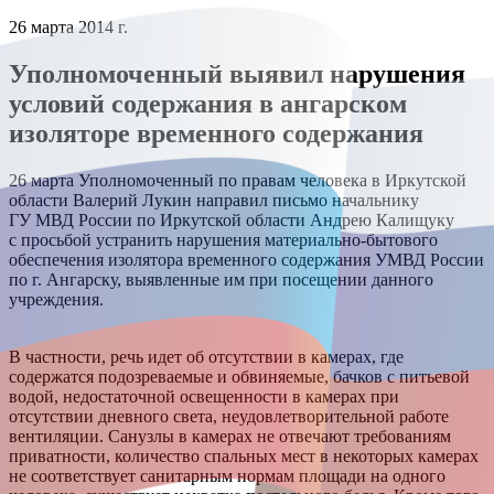
26 марта 2014 г.
Уполномоченный выявил нарушения
условий содержания в ангарском
изоляторе временного содержания
26 марта Уполномоченный по правам человека в Иркутской
области Валерий Лукин направил письмо начальнику
ГУ МВД России по Иркутской области Андрею Калищуку
с просьбой устранить нарушения материально-бытового
обеспечения изолятора временного содержания УМВД России
по г. Ангарску, выявленные им при посещении данного
учреждения.
В частности, речь идет об отсутствии в камерах, где
содержатся подозреваемые и обвиняемые, бачков с питьевой
водой, недостаточной освещенности в камерах при
отсутствии дневного света, неудовлетворительной работе
вентиляции. Санузлы в камерах не отвечают требованиям
приватности, количество спальных мест в некоторых камерах
не соответствует санитарным нормам площади на одного