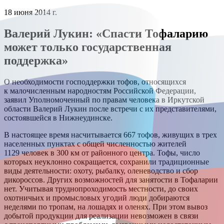
18 июня 2014 г.
Валерий Лукин: «Спасти Тофаларию
может только государственная
поддержка»
О необходимости господдержки тофов, относящихся
к малочисленным народностям Российской Федерации,
заявил Уполномоченный по правам человека в Иркутской
области Валерий Лукин после встречи с их представителями,
состоявшейся в Нижнеудинске.
В настоящее время насчитывается 667 тофов, живущих в трех
населенных пунктах с общей численностью жителей
1129 человек в 300 км от районного центра. Тофы, число
которых неуклонно сокращается, сохранили традиционные
виды деятельности: охоту, рыбалку, оленеводство и сбор
дикороссов. Других возможностей для занятости в Тофаларии
нет. Учитывая труднопроходимость местности, до своих
охотничьих и промысловых угодий люди добираются
неделями по тропам, на лошадях и оленях. При этом вывоз
добытой продукции для реализации невозможен в связи