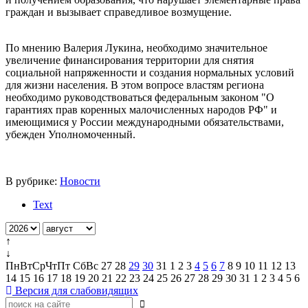
граждан и вызывает справедливое возмущение.
По мнению Валерия Лукина, необходимо значительное
увеличение финансирования территории для снятия
социальной напряженности и создания нормальных условий
для жизни населения. В этом вопросе властям региона
необходимо руководствоваться федеральным законом "О
гарантиях прав коренных малочисленных народов РФ" и
имеющимися у России международными обязательствами,
убежден Уполномоченный.
В рубрике:
Новости
Text
↑
↓
Пн
Вт
Ср
Чт
Пт
Сб
Вс
27
28
29
30
31
1
2
3
4
5
6
7
8
9
10
11
12
13
14
15
16
17
18
19
20
21
22
23
24
25
26
27
28
29
30
31
1
2
3
4
5
6
Версия для слабовидящих