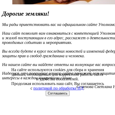
Дорогие земляки!
Мы рады приветствовать вас на официальном сайте Уполномоч
Наш сайт позволит вам ознакомиться с компетенцией Уполном
и жалоб поступающим в его адрес, расскажет о деятельности
проводимых событиях и мероприятиях.
Вы всегда будете в курсе последних новостей и изменений фед
защиты прав и свобод гражданина и человека.
На нашем сайте вы найдете ответы на волнующие вас вопрос
На сайте используются cookies для сбора и хранения
Надеемся, что посещение нашего сайта поможет вам защитит
данных, необходимых для корректной работы сайта
интересы в каждом конкретном случае.
и удобства посетителей.
Продолжая использовать наш сайт, Вы соглашаетесь
Семенова Светлана Н
с
политикой по обработке ПД
.
Соглашаюсь