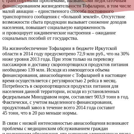
с транспортными проблемами, вызванными недостаточным
финансированием жизнедеятельности Тофаларии, в том числе
малой авиации – единственного способа постоянного
транспортного сообщения с «большой землей». Отсутствие
возможности сбыта продукции вызывает снижение доходов
населения, повышает социальную напряженность
и провоцирует иждивенческие настроения – ожидание
социальных пособий от государства.
На жизнеобеспечение Тофаларии в бюджете Иркутской
области в 2014 году предусмотрено 72,9 млн руб., что на 30%
ниже уровня 2013 года. При этом только на перевозку
пассажиров и доставку скоропортящихся продуктов питания
необходимо 139 млн. Исходя из имеющегося объема
финансирования, авиасообщение с Тофаларией в настоящее
время осуществляется с регулярностью 2 рейса в месяц.
Потребность в скоропортящихся продуктах питания для
населения данной территории, исходя из установленных
федеральным Минздравом норм, составляет 903,9 тонн в год.
Фактически, с учетом выделенного финансирования,
продуктовый завоз в течение всего 2014 года составит
45 тонн, что в 20 раз меньше нормы.
В связи с низкой интенсивностью авиасообщения возникают
проблемы с медицинским обслуживанием граждан
и получением образования, что нарушает элементарные права