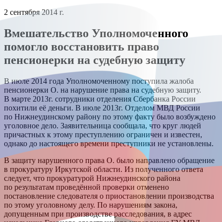
2 сентября 2014 г.
Вмешательство Уполномоченного
помогло восстановить право
пенсионерки на судебную защиту
В июле 2014 года Уполномоченному поступила жалоба
пенсионерки О. на нарушение права на судебную защиту.
В марте 2013г. сотрудники отделения Сбербанка России
похитили её деньги. В июле 2013г. Отделом МВД России
по Нижнеудинскому району по этому факту было возбуждено
уголовное дело. Заявительница сообщала, что круг людей
причастных к этому преступлению ограничен и известен,
однако до настоящего времени преступники не установлены.
В защиту нарушенного права О. было направлено обращение
в прокуратуру Иркутской области. Из полученного ответа
следует, что прокуратурой Нижнеудинского района
по результатам проведённой проверки отменено
постановление следователя о приостановлении производства
по этому уголовному делу. По нарушениям закона,
допущенным при производстве расследования, в адрес