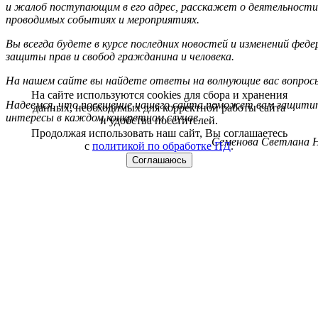
и жалоб поступающим в его адрес, расскажет о деятельности
проводимых событиях и мероприятиях.
Вы всегда будете в курсе последних новостей и изменений фед
защиты прав и свобод гражданина и человека.
На нашем сайте вы найдете ответы на волнующие вас вопрос
На сайте используются cookies для сбора и хранения
Надеемся, что посещение нашего сайта поможет вам защитит
данных, необходимых для корректной работы сайта
интересы в каждом конкретном случае.
и удобства посетителей.
Продолжая использовать наш сайт, Вы соглашаетесь
Семенова Светлана Н
с
политикой по обработке ПД
.
Соглашаюсь