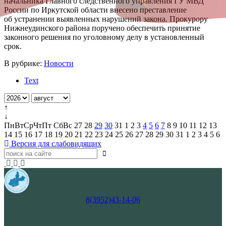
начальника Главного следственного управления ГУ МВД
России по Иркутской области внесено преставление
об устранении выявленных нарушений закона. Прокурору
Нижнеудинского района поручено обеспечить принятие
законного решения по уголовному делу в установленный
срок.
В рубрике:
Новости
Text
↑
↓
Пн
Вт
Ср
Чт
Пт
Сб
Вс
27
28
29
30
31
1
2
3
4
5
6
7
8
9
10
11
12
13
14
15
16
17
18
19
20
21
22
23
24
25
26
27
28
29
30
31
1
2
3
4
5
6
Версия для слабовидящих
8(3952)43-14-06