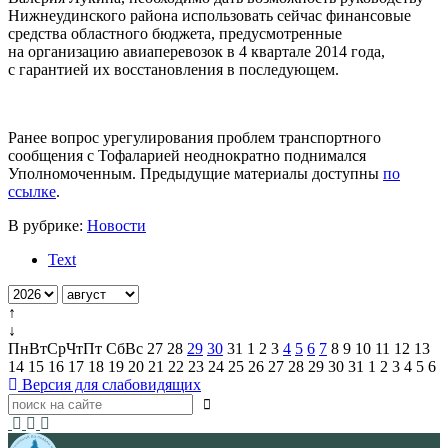
Нижнеудинского района использовать сейчас финансовые
средства областного бюджета, предусмотренные
на организацию авиаперевозок в 4 квартале 2014 года,
с гарантией их восстановления в последующем.
Ранее вопрос урегулирования проблем транспортного
сообщения с Тофаларией неоднократно поднимался
Уполномоченным. Предыдущие материалы доступны
по
ссылке
.
В рубрике:
Новости
Text
↑
↓
Пн
Вт
Ср
Чт
Пт
Сб
Вс
27
28
29
30
31
1
2
3
4
5
6
7
8
9
10
11
12
13
14
15
16
17
18
19
20
21
22
23
24
25
26
27
28
29
30
31
1
2
3
4
5
6
Версия для слабовидящих