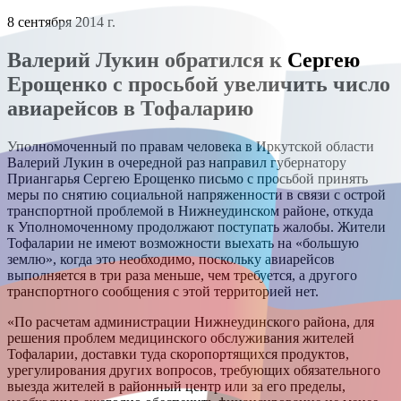
8 сентября 2014 г.
Валерий Лукин обратился к Сергею
Ерощенко с просьбой увеличить число
авиарейсов в Тофаларию
Уполномоченный по правам человека в Иркутской области
Валерий Лукин в очередной раз направил губернатору
Приангарья Сергею Ерощенко письмо с просьбой принять
меры по снятию социальной напряженности в связи с острой
транспортной проблемой в Нижнеудинском районе, откуда
к Уполномоченному продолжают поступать жалобы. Жители
Тофаларии не имеют возможности выехать на «большую
землю», когда это необходимо, поскольку авиарейсов
выполняется в три раза меньше, чем требуется, а другого
транспортного сообщения с этой территорией нет.
«По расчетам администрации Нижнеудинского района, для
решения проблем медицинского обслуживания жителей
Тофаларии, доставки туда скоропортящихся продуктов,
урегулирования других вопросов, требующих обязательного
выезда жителей в районный центр или за его пределы,