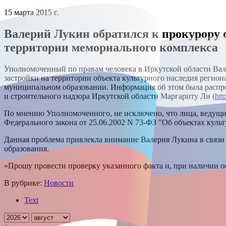
15 марта 2015 г.
Валерий Лукин обратился к прокурору о
территории мемориального комплекса
Уполномоченный по правам человека в Иркутской области Вал
застройки на территории объекта культурного наследия регио
муниципальном образовании. Информация об этом была распро
и строительного надзора Иркутской области Маргариту Ли (
htt
По мнению Уполномоченного, не исключено, что лица, ведущие
Федерального закона от 25.06.2002 N 73-ФЗ "Об объектах куль
Данная проблема привлекла внимание Валерия Лукина в связи
образования.
«Прошу провести проверку указанного факта и, при наличии о
В рубрике:
Новости
Text