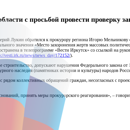
бласти с просьбой провести проверку з
ерий Лукин обратился к прокурору региона Игорю Мельникову с
нального значения «Место захоронения жертв массовых политиче
странена в телепрограмме «Вести Иркутск» со ссылкой на рук
p://vesti.irk.ru/news/news_day/172152/
).
 строительство, допускают нарушения Федерального закона от 1
турного наследия (памятниках истории и культуры) народов Рос
 с рядом коллективных обращений граждан, несогласных с прое
снований, принять меры прокурорского реагирования», – говор