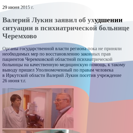
29 июня 2015 г.
Валерий Лукин заявил об ухудшении
ситуации в психиатрической больнице
Черемхово
Органы государственной власти региона пока не приняли
необходимых мер по восстановлению законных прав
пациентов Черемховской областной психиатрической
больницы на качественную медицинскую помощь, к такому
выводу пришел Уполномоченный по правам человека
в Иркутской области Валерий Лукин посетив учреждение
26 июня т.г.