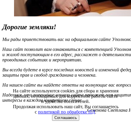
Дорогие земляки!
Мы рады приветствовать вас на официальном сайте Уполномоч
Наш сайт позволит вам ознакомиться с компетенцией Уполном
и жалоб поступающим в его адрес, расскажет о деятельности
проводимых событиях и мероприятиях.
Вы всегда будете в курсе последних новостей и изменений фед
защиты прав и свобод гражданина и человека.
На нашем сайте вы найдете ответы на волнующие вас вопрос
На сайте используются cookies для сбора и хранения
Надеемся, что посещение нашего сайта поможет вам защитит
данных, необходимых для корректной работы сайта
интересы в каждом конкретном случае.
и удобства посетителей.
Продолжая использовать наш сайт, Вы соглашаетесь
Семенова Светлана Н
с
политикой по обработке ПД
.
Соглашаюсь