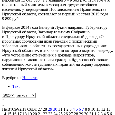
персонала 15 643 руб., а у младшего – 9 563 руб. При том что
прожиточный минимум в месяц для трудоспособного
населения, утвержденный Постановлением Правительства
Иркутской области, составляет за первый квартал 2015 года
9 899 руб.
В феврале 2014 года Валерий Лукин направил Губернатору
Иркутской области, Законадательному Собранию
и Прокурору Иркутской области специальный доклад «О
проблемах соблюдения прав граждан с психическими
заболеваниями в областных государственных учреждениях
Иркутской области», в заключении которого выразил надежду,
«что устранение отмеченных в докладе недостатков,
нарушающих законные права граждан, будет способствовать
соблюдению конституционных гарантий на охрану здоровья
жителей Иркутской области».
В рубрике:
Новости
Text
↑
↓
Пн
Вт
Ср
Чт
Пт
Сб
Вс
27
28
29
30
31
1
2
3
4
5
6
7
8
9
10
11
12
13
14
15
16
17
18
19
20
21
22
23
24
25
26
27
28
29
30
31
1
2
3
4
5
6