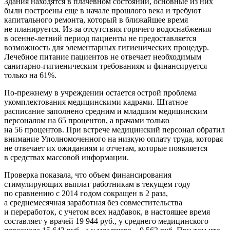
Здания находятся в плачевном состоянии, основные из них
были построены еще в начале прошлого века и требуют
капитального ремонта, который в ближайшее время
не планируется. Из-за отсутствия горячего водоснабжения
в осенне-летний период пациенты не предоставляется
возможность для элементарных гигиенических процедур.
Лечебное питание пациентов не отвечает необходимым
санитарно-гигиеническим требованиям и финансируется
только на 61%.
По-прежнему в учреждении остается острой проблема
укомплектования медицинскими кадрами. Штатное
расписание заполнено средним и младшим медицинским
персоналом на 65 процентов, а врачами только
на 56 процентов. При встрече медицинский персонал обратил
внимание Уполномоченного на низкую оплату труда, которая
не отвечает их ожиданиям и отчетам, которые появляется
в средствах массовой информации.
Проверка показала, что объем финансирования
стимулирующих выплат работникам в текущем году
по сравнению с 2014 годом сокращен в 2 раза,
а среднемесячная заработная без совместительства
и переработок, с учетом всех надбавок, в настоящее время
составляет у врачей 19 944 руб., у среднего медицинского