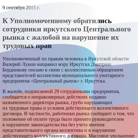
9 сентября 2015 г.
К Уполномоченному обратились
сотрудники иркутского Центрального
рынка с жалобой на нарушение их
трудовых прав
Уполномоченный по правам человека в Иркутской области
Валерий Лукин направил мэру Иркутска Дмитрию
Бердникову письмо в связи с коллективным обращением
представителей коллектива муниципального унитарного
предприятия «Центральный рынок» г. Иркутска.
В жалобе, подписанной 29 сотрудниками предприятия,
сообщается о неправомерных действиях недавно
назначенного директора рынка, грубо нарушающих
их трудовые права и условия действующего коллективного
договора. В частности, работники рынка сообщают о том, что
положение об оплате труда было принято руководителем
в нарушение законодательства без учета мнения
представительного органа коллектива и в нарушение
действующего коллективного договора. Массовое увольнение