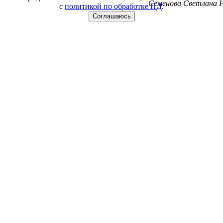
Семенова Светлана Н
с
политикой по обработке ПД
.
Соглашаюсь