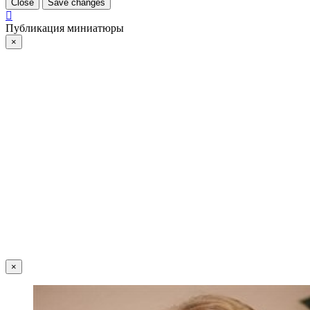
Close
Save changes
Публикация миниатюры
×
×