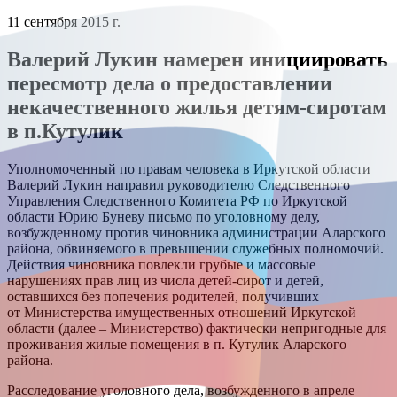
11 сентября 2015 г.
Валерий Лукин намерен инициировать
пересмотр дела о предоставлении
некачественного жилья детям-сиротам
в п.Кутулик
Уполномоченный по правам человека в Иркутской области
Валерий Лукин направил руководителю Следственного
Управления Следственного Комитета РФ по Иркутской
области Юрию Буневу письмо по уголовному делу,
возбужденному против чиновника администрации Аларского
района, обвиняемого в превышении служебных полномочий.
Действия чиновника повлекли грубые и массовые
нарушениях прав лиц из числа детей-сирот и детей,
оставшихся без попечения родителей, получивших
от Министерства имущественных отношений Иркутской
области (далее – Министерство) фактически непригодные для
проживания жилые помещения в п. Кутулик Аларского
района.
Расследование уголовного дела, возбужденного в апреле