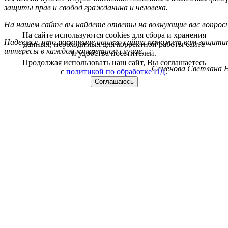
защиты прав и свобод гражданина и человека.
На нашем сайте вы найдете ответы на волнующие вас вопрос
На сайте используются cookies для сбора и хранения
Надеемся, что посещение нашего сайта поможет вам защитит
данных, необходимых для корректной работы сайта
интересы в каждом конкретном случае.
и удобства посетителей.
Продолжая использовать наш сайт, Вы соглашаетесь
Семенова Светлана Н
с
политикой по обработке ПД
.
Соглашаюсь