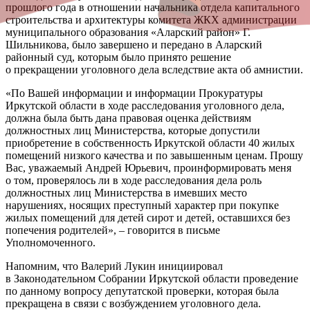
прошлого года в отношении начальника отдела капитального
строительства и архитектуры комитета ЖКХ администрации
муниципального образования «Аларский район» Г.
Шильникова, было завершено и передано в Аларский
районный суд, которым было принято решение
о прекращении уголовного дела вследствие акта об амнистии.
«По Вашей информации и информации Прокуратуры
Иркутской области в ходе расследования уголовного дела,
должна была быть дана правовая оценка действиям
должностных лиц Министерства, которые допустили
приобретение в собственность Иркутской области 40 жилых
помещений низкого качества и по завышенным ценам. Прошу
Вас, уважаемый Андрей Юрьевич, проинформировать меня
о том, проверялось ли в ходе расследования дела роль
должностных лиц Министерства в имевших место
нарушениях, носящих преступный характер при покупке
жилых помещений для детей сирот и детей, оставшихся без
попечения родителей», – говорится в письме
Уполномоченного.
Напомним, что Валерий Лукин инициировал
в Законодательном Собрании Иркутской области проведение
по данному вопросу депутатской проверки, которая была
прекращена в связи с возбуждением уголовного дела.