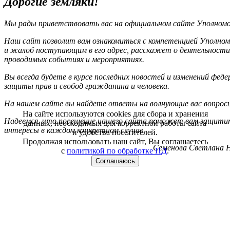
Дорогие земляки!
Мы рады приветствовать вас на официальном сайте Уполномоч
Наш сайт позволит вам ознакомиться с компетенцией Уполном
и жалоб поступающим в его адрес, расскажет о деятельности
проводимых событиях и мероприятиях.
Вы всегда будете в курсе последних новостей и изменений фед
защиты прав и свобод гражданина и человека.
На нашем сайте вы найдете ответы на волнующие вас вопрос
На сайте используются cookies для сбора и хранения
Надеемся, что посещение нашего сайта поможет вам защитит
данных, необходимых для корректной работы сайта
интересы в каждом конкретном случае.
и удобства посетителей.
Продолжая использовать наш сайт, Вы соглашаетесь
Семенова Светлана Н
с
политикой по обработке ПД
.
Соглашаюсь