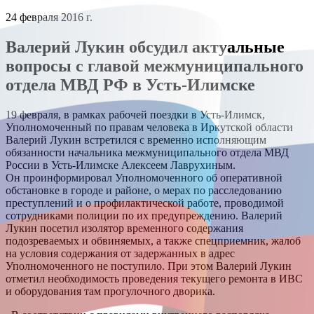
24 февраля 2016 г.
Валерий Лукин обсудил актуальные
вопросы с главой межмуниципального
отдела МВД РФ в Усть-Илимске
19 февраля, в рамках рабочей поездки в Усть-Илимск,
Уполномоченный по правам человека в Иркутской области
Валерий Лукин встретился с временно исполняющим
обязанности начальника межмуниципального отдела МВД
России в Усть-Илимске Алексеем Лаврухиным.
Он проинформировал Уполномоченного об оперативной
обстановке в городе и районе, о мерах по расследованию
преступлений и о профилактической работе, проводимой
сотрудниками полиции по их предупреждению. Валерий
Лукин посетил изолятор временного содержания
подозреваемых и обвиняемых, а также спецприемник, жалоб
на условия содержания от задержанных в адрес
Уполномоченного не поступило. При этом Валерий Лукин
отметил необходимость проведения текущего ремонта в ИВС
и оборудования там прогулочного дворика.