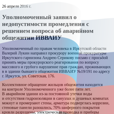
26 апреля 2016 г.
Уполномоченный заявил о
недопустимости промедления с
решением вопроса об аварийном
общежитии ИВВАИУ
Уполномоченный по правам человека в Иркутской области
Валерий Лукин направил прокурору военной прокуратуры
Иркутского гарнизона Андрею Серикову письмо с просьбой
принять меры прокурорского реагирования по вопросу
массового и грубого нарушение прав граждан, проживающих
в в здании бывшего общежития ИВВАИУ №19/191 по адресу
г. Иркутск, ул. Советская, 176.
Коллективное обращение жильцов общежития находится
на контроле Уполномоченного уже более пяти лет.
В аварийном здании из-за постоянной утечки воды
и отсутствия гидроизоляции в санузлах и душевых комнатах
мокнут и промерзают стены, арматура подверглась коррозии,
стеновые панели разошлись, 70% шиферного покрытия
кровли разрушены, электрическая проводка и приборы