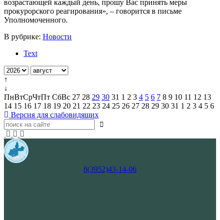
возрастающей каждый день, прошу Вас принять меры
прокурорского реагирования», – говорится в письме
Уполномоченного.
В рубрике:
Новости
Text
↑
↓
Пн
Вт
Ср
Чт
Пт
Сб
Вс
27
28
29
30
31
1
2
3
4
5
6
7
8
9
10
11
12
13
14
15
16
17
18
19
20
21
22
23
24
25
26
27
28
29
30
31
1
2
3
4
5
6
Версия для слабовидящих
8(3952)43-14-06