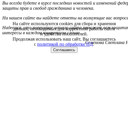
Вы всегда будете в курсе последних новостей и изменений фед
защиты прав и свобод гражданина и человека.
На нашем сайте вы найдете ответы на волнующие вас вопрос
На сайте используются cookies для сбора и хранения
Надеемся, что посещение нашего сайта поможет вам защитит
данных, необходимых для корректной работы сайта
интересы в каждом конкретном случае.
и удобства посетителей.
Продолжая использовать наш сайт, Вы соглашаетесь
Семенова Светлана Н
с
политикой по обработке ПД
.
Соглашаюсь