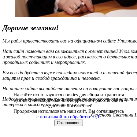
Дорогие земляки!
Мы рады приветствовать вас на официальном сайте Уполномоч
Наш сайт позволит вам ознакомиться с компетенцией Уполном
и жалоб поступающим в его адрес, расскажет о деятельности
проводимых событиях и мероприятиях.
Вы всегда будете в курсе последних новостей и изменений фед
защиты прав и свобод гражданина и человека.
На нашем сайте вы найдете ответы на волнующие вас вопрос
На сайте используются cookies для сбора и хранения
Надеемся, что посещение нашего сайта поможет вам защитит
данных, необходимых для корректной работы сайта
интересы в каждом конкретном случае.
и удобства посетителей.
Продолжая использовать наш сайт, Вы соглашаетесь
Семенова Светлана Н
с
политикой по обработке ПД
.
Соглашаюсь