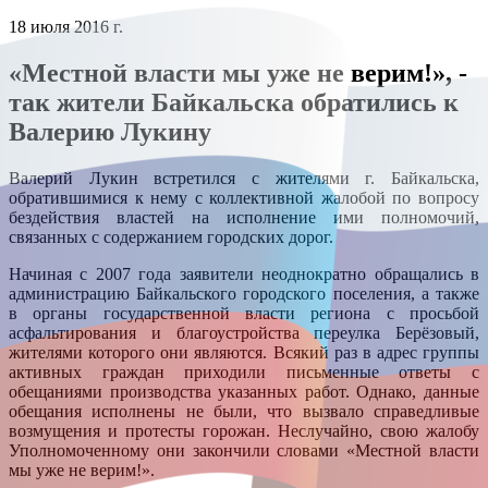
18 июля 2016 г.
«Местной власти мы уже не верим!», -
так жители Байкальска обратились к
Валерию Лукину
Валерий Лукин встретился с жителями г. Байкальска,
обратившимися к нему с коллективной жалобой по вопросу
бездействия властей на исполнение ими полномочий,
связанных с содержанием городских дорог.
Начиная с 2007 года заявители неоднократно обращались в
администрацию Байкальского городского поселения, а также
в органы государственной власти региона с просьбой
асфальтирования и благоустройства переулка Берёзовый,
жителями которого они являются. Всякий раз в адрес группы
активных граждан приходили письменные ответы с
обещаниями производства указанных работ. Однако, данные
обещания исполнены не были, что вызвало справедливые
возмущения и протесты горожан. Неслучайно, свою жалобу
Уполномоченному они закончили словами «Местной власти
мы уже не верим!».