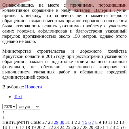
Ознакомившись на месте с причинами, породившими
коллективное обращение к нему жителей, Валерий Лукин
пришёл к выводу, что за девять лет с момента первого
обращения граждан и местных органов городского поселения
была возможность решить указанную проблему с участием
самих горожан, асфальтировав и благоустроив указанный
переулок протяжённостью около 150 метров, однако этого
сделано не было.
Министерство строительства и дорожного хозяйства
Иркутской области в 2015 году при рассмотрении указанного
обращения граждан и подготовке ответа на него подошло
формально, не обеспечив надлежащего контроля за
выполнением указанных работ в обещанные городской
администрацией сроки.
В рубрике:
Новости
Text
↑
↓
Пн
Вт
Ср
Чт
Пт
Сб
Вс
27
28
29
30
31
1
2
3
4
5
6
7
8
9
10
11
12
13
14
15
16
17
18
19
20
21
22
23
24
25
26
27
28
29
30
31
1
2
3
4
5
6