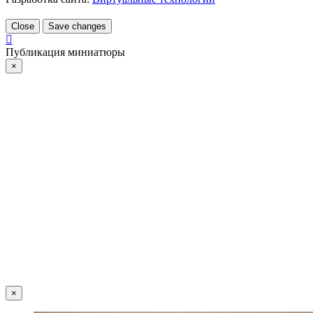
Close
Save changes
Публикация миниатюры
×
×