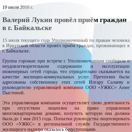
19 июля 2016 г.
Валерий Лукин провёл приём граждан
в г. Байкальске
15 июля текущего года Уполномоченный по правам человека
в Иркутской области провёл приём граждан, проживающих в
г. Байкальске.
Группа горожан при встрече с Уполномоченным сообщила о
неудовлетворительном содержании и эксплуатации
инженерных сетей города, что отрицательно сказывается на
качестве жилищно-коммунальных услуг. Претензии были
адресованы собственнику этих сетей Илгару Салаеву и
руководителю управляющей компании ООО «УЖКС» Анне
Пыстиной.
Эта управляющая компания осуществляет свою деятельность
при отсутствии лицензии на право управления
многоквартирными домами, получить которую она должна
была до 1 мая 2015 года. Попытки руководства лицензировать
ООО «УЖКС» в региональной службе Государственного
жилищного надзора оказались безуспешными.