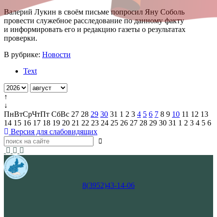
Валерий Лукин в своём письме попросил Яну Соболь
провести служебное расследование по данному факту
и информировать его и редакцию газеты о результатах
проверки.
В рубрике:
Новости
Text
↑
↓
Пн
Вт
Ср
Чт
Пт
Сб
Вс
27
28
29
30
31
1
2
3
4
5
6
7
8
9
10
11
12
13
14
15
16
17
18
19
20
21
22
23
24
25
26
27
28
29
30
31
1
2
3
4
5
6
Версия для слабовидящих
8(3952)43-14-06