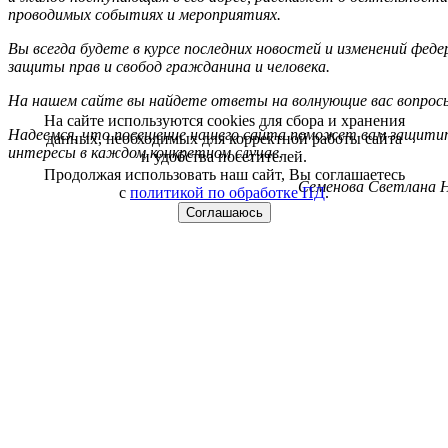
проводимых событиях и мероприятиях.
Вы всегда будете в курсе последних новостей и изменений фед
защиты прав и свобод гражданина и человека.
На нашем сайте вы найдете ответы на волнующие вас вопрос
На сайте используются cookies для сбора и хранения
Надеемся, что посещение нашего сайта поможет вам защитит
данных, необходимых для корректной работы сайта
интересы в каждом конкретном случае.
и удобства посетителей.
Продолжая использовать наш сайт, Вы соглашаетесь
Семенова Светлана Н
с
политикой по обработке ПД
.
Соглашаюсь