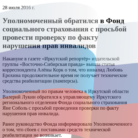
28 июля 2016 г.
Уполномоченный обратился в Фонд
социального страхования с просьбой
провести проверку по факту
нарушения прав инвалидов
Накануне в газете «Иркутский репортёр» издательской
группы «Восточно-Сибирская правда» вышла статья
корреспондента Алёны Корк о том, что инвалид Любовь
Ерохина продолжительное время не получает технические
средства реабилитации (памперсы).
Уполномоченный по правам человека в Иркутской области
Валерий Лукин обратился к управляющему Иркутского
регионального отделения Фонда социального страхования
Яне Соболь с просьбой проведения проверки по факту
нарушения прав инвалида.
Ранее руководство Фонда информировало Уполномоченного
о том, что сбоев с поставками средств технической
реабилитации не возникает.