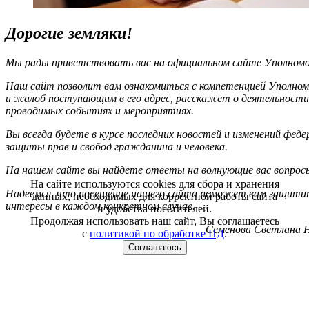
Дорогие земляки!
Мы рады приветствовать вас на официальном сайте Уполномоч
Наш сайт позволит вам ознакомиться с компетенцией Уполном
и жалоб поступающим в его адрес, расскажет о деятельности
проводимых событиях и мероприятиях.
Вы всегда будете в курсе последних новостей и изменений фед
защиты прав и свобод гражданина и человека.
На нашем сайте вы найдете ответы на волнующие вас вопрос
На сайте используются cookies для сбора и хранения
Надеемся, что посещение нашего сайта поможет вам защитит
данных, необходимых для корректной работы сайта
интересы в каждом конкретном случае.
и удобства посетителей.
Продолжая использовать наш сайт, Вы соглашаетесь
Семенова Светлана Н
с
политикой по обработке ПД
.
Соглашаюсь