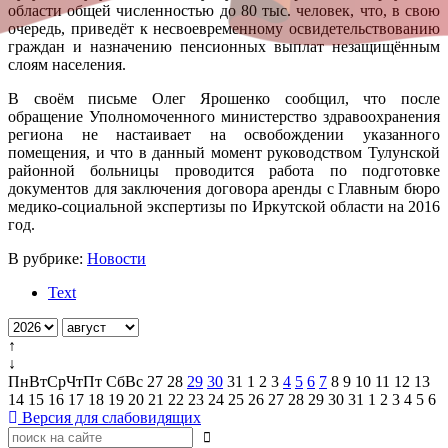
области общей численностью до 80 тыс. человек, что, в свою
очередь, приведёт к несвоевременному освидетельствованию
граждан и назначению пенсионных выплат незащищённым
слоям населения.
В своём письме Олег Ярошенко сообщил, что после
обращение Уполномоченного министерство здравоохранения
региона не настаивает на освобождении указанного
помещения, и что в данный момент руководством Тулунской
районной больницы проводится работа по подготовке
документов для заключения договора аренды с Главным бюро
медико-социальной экспертизы по Иркутской области на 2016
год.
В рубрике:
Новости
Text
↑
↓
Пн
Вт
Ср
Чт
Пт
Сб
Вс
27
28
29
30
31
1
2
3
4
5
6
7
8
9
10
11
12
13
14
15
16
17
18
19
20
21
22
23
24
25
26
27
28
29
30
31
1
2
3
4
5
6
Версия для слабовидящих