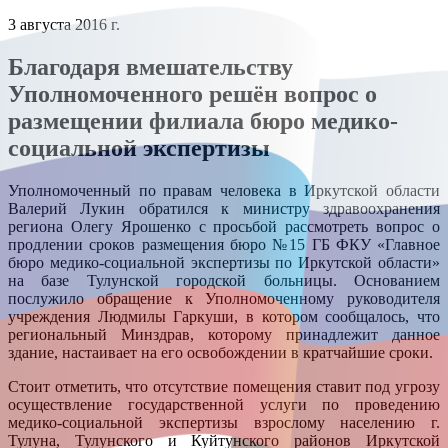
3 августа 2016 г.
Благодаря вмешательству
Уполномоченного решён вопрос о
размещении филиала бюро медико-
социальной экспертизы
Уполномоченный по правам человека в Иркутской области
Валерий Лукин обратился к министру здравоохранения
региона Олегу Ярошенко с просьбой рассмотреть вопрос о
продлении сроков размещения бюро №15 ГБ ФКУ «Главное
бюро медико-социальной экспертизы по Иркутской области»
на базе Тулунской городской больницы. Основанием
послужило обращение к Уполномоченному руководителя
учреждения Людмилы Гаркуши, в котором сообщалось, что
региональный Минздрав, которому принадлежит данное
здание, настаивает на его освобождении в кратчайшие сроки.
Стоит отметить, что отсутствие помещения ставит под угрозу
осуществление государственной услуги по проведению
медико-социальной экспертизы взрослому населению г.
Тулуна, Тулунского и Куйтунского районов Иркутской