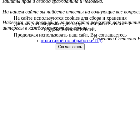
защиты прав и свобод гражданина и человека.
На нашем сайте вы найдете ответы на волнующие вас вопрос
На сайте используются cookies для сбора и хранения
Надеемся, что посещение нашего сайта поможет вам защитит
данных, необходимых для корректной работы сайта
интересы в каждом конкретном случае.
и удобства посетителей.
Продолжая использовать наш сайт, Вы соглашаетесь
Семенова Светлана Н
с
политикой по обработке ПД
.
Соглашаюсь