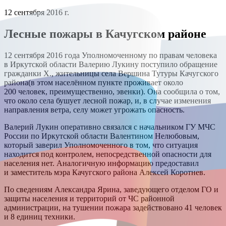
12 сентября 2016 г.
Лесные пожары в Качугском районе
12 сентября 2016 года Уполномоченному по правам человека
в Иркутской области Валерию Лукину поступило обращение
гражданки Х., жительницы села Вершина Тутуры Качугского
района(в этом населённом пункте проживает около
200 человек, преимущественно, эвенки). Она сообщила о том,
что около села бушует лесной пожар, и, в случае изменения
направления ветра, селу может угрожать опасность.
Валерий Лукин оперативно связался с начальником ГУ МЧС
России по Иркутской области Валентином Нелюбовым,
который заверил Уполномоченного в том, что ситуация
находится под контролем, непосредственной опасности для
населения нет. Аналогичную информацию предоставил
и заместитель мэра Качугского района Алексей Коротнев.
По сведениям Александра Ярина, заведующего отделом ГО и
защиты населения и территорий от ЧС районной
администрации, на тушении пожара задействовано 41 человек
и 8 единиц техники.