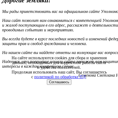
Дорогие земляки!
Мы рады приветствовать вас на официальном сайте Уполномоч
Наш сайт позволит вам ознакомиться с компетенцией Уполном
и жалоб поступающим в его адрес, расскажет о деятельности
проводимых событиях и мероприятиях.
Вы всегда будете в курсе последних новостей и изменений фед
защиты прав и свобод гражданина и человека.
На нашем сайте вы найдете ответы на волнующие вас вопрос
На сайте используются cookies для сбора и хранения
Надеемся, что посещение нашего сайта поможет вам защитит
данных, необходимых для корректной работы сайта
интересы в каждом конкретном случае.
и удобства посетителей.
Продолжая использовать наш сайт, Вы соглашаетесь
Семенова Светлана Н
с
политикой по обработке ПД
.
Соглашаюсь