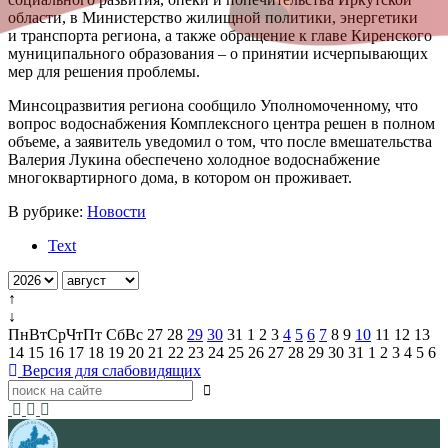
области, в Министерство жилищной политики, энергетики
и транспорта региона, а также обращение к главе Киренского
муниципального образования – о принятии исчерпывающих
мер для решения проблемы.
Минсоцразвития региона сообщило Уполномоченному, что
вопрос водоснабжения Комплексного центра решен в полном
объеме, а заявитель уведомил о том, что после вмешательства
Валерия Лукина обеспечено холодное водоснабжение
многоквартирного дома, в котором он проживает.
В рубрике:
Новости
Text
↑
↓
Пн
Вт
Ср
Чт
Пт
Сб
Вс
27
28
29
30
31
1
2
3
4
5
6
7
8
9
10
11
12
13
14
15
16
17
18
19
20
21
22
23
24
25
26
27
28
29
30
31
1
2
3
4
5
6
Версия для слабовидящих