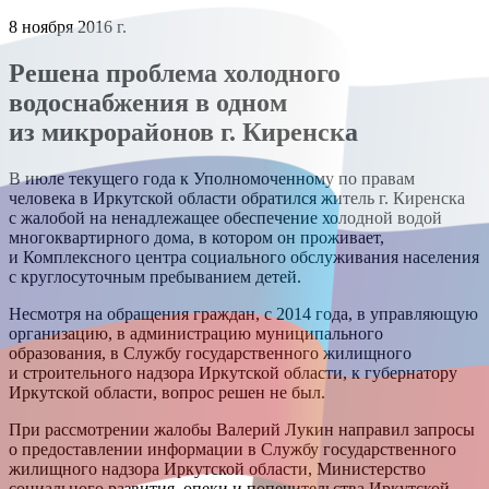
8 ноября 2016 г.
Решена проблема холодного
водоснабжения в одном
из микрорайонов г. Киренска
В июле текущего года к Уполномоченному по правам
человека в Иркутской области обратился житель г. Киренска
с жалобой на ненадлежащее обеспечение холодной водой
многоквартирного дома, в котором он проживает,
и Комплексного центра социального обслуживания населения
с круглосуточным пребыванием детей.
Несмотря на обращения граждан, с 2014 года, в управляющую
организацию, в администрацию муниципального
образования, в Службу государственного жилищного
и строительного надзора Иркутской области, к губернатору
Иркутской области, вопрос решен не был.
При рассмотрении жалобы Валерий Лукин направил запросы
о предоставлении информации в Службу государственного
жилищного надзора Иркутской области, Министерство
социального развития, опеки и попечительства Иркутской