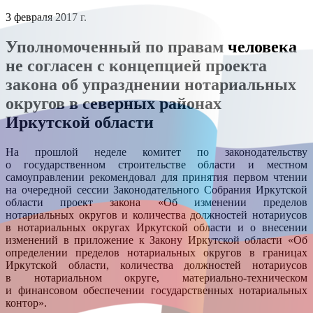
3 февраля 2017 г.
Уполномоченный по правам человека
не согласен с концепцией проекта
закона об упразднении нотариальных
округов в северных районах
Иркутской области
На прошлой неделе комитет по законодательству
о государственном строительстве области и местном
самоуправлении рекомендовал для принятия первом чтении
на очередной сессии Законодательного Собрания Иркутской
области проект закона «Об изменении пределов
нотариальных округов и количества должностей нотариусов
в нотариальных округах Иркутской области и о внесении
изменений в приложение к Закону Иркутской области «Об
определении пределов нотариальных округов в границах
Иркутской области, количества должностей нотариусов
в нотариальном округе, материально-техническом
и финансовом обеспечении государственных нотариальных
контор».