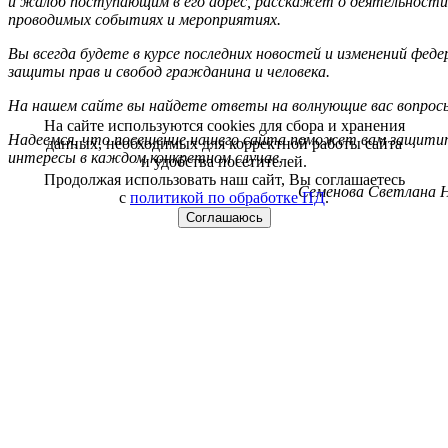
и жалоб поступающим в его адрес, расскажет о деятельности
проводимых событиях и мероприятиях.
Вы всегда будете в курсе последних новостей и изменений фед
защиты прав и свобод гражданина и человека.
На нашем сайте вы найдете ответы на волнующие вас вопрос
На сайте используются cookies для сбора и хранения
Надеемся, что посещение нашего сайта поможет вам защитит
данных, необходимых для корректной работы сайта
интересы в каждом конкретном случае.
и удобства посетителей.
Продолжая использовать наш сайт, Вы соглашаетесь
Семенова Светлана Н
с
политикой по обработке ПД
.
Соглашаюсь