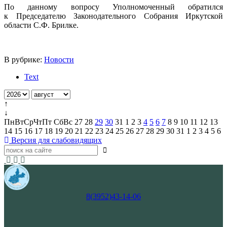
По данному вопросу Уполномоченный обратился
к Председателю Законодательного Собрания Иркутской
области С.Ф. Брилке.
В рубрике:
Новости
Text
↑
↓
Пн
Вт
Ср
Чт
Пт
Сб
Вс
27
28
29
30
31
1
2
3
4
5
6
7
8
9
10
11
12
13
14
15
16
17
18
19
20
21
22
23
24
25
26
27
28
29
30
31
1
2
3
4
5
6
Версия для слабовидящих
8(3952)43-14-06