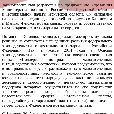
Законопроект был разработан по предложению Управления
Министерства юстиции России по Иркутской области
и Нотариальной палаты Иркутской области. Он направлен
на сокращение единиц должностей нотариусов в Катангском
и Мамско-Чуйском нотариальных округах и, соответственно,
на упразднение этих нотариальных округов.
По мнению Уполномоченного, предлагаемое проектом закона
решение не согласуется с тенденцией развития федерального
законодательства о деятельности нотариата в Российской
Федерации. Так, в конце 2014 года в Основы
законодательства о нотариате была введена специальная
статья «Поддержка нотариата в малонаселенных
и труднодоступных местностях», которой предусмотрено, что
в нотариальных округах, расположенных в малонаселенных
и труднодоступных местностях, экономическое развитие
которых не позволяет нотариусу осуществлять нотариальную
деятельность самостоятельно и независимо, материальная
поддержка нотариуса осуществляется по его ходатайству
за счет средств нотариальной палаты или, при
недостаточности средств нотариальной палаты,
по ходатайству нотариальной палаты и (или) нотариуса –
за счет средств Федеральной нотариальной палаты.
С 1 января 2017 года начинает работу программа поддержки