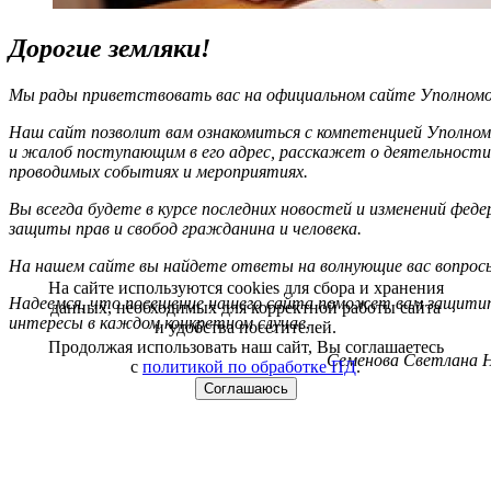
Дорогие земляки!
Мы рады приветствовать вас на официальном сайте Уполномоч
Наш сайт позволит вам ознакомиться с компетенцией Уполном
и жалоб поступающим в его адрес, расскажет о деятельности
проводимых событиях и мероприятиях.
Вы всегда будете в курсе последних новостей и изменений фед
защиты прав и свобод гражданина и человека.
На нашем сайте вы найдете ответы на волнующие вас вопрос
На сайте используются cookies для сбора и хранения
Надеемся, что посещение нашего сайта поможет вам защитит
данных, необходимых для корректной работы сайта
интересы в каждом конкретном случае.
и удобства посетителей.
Продолжая использовать наш сайт, Вы соглашаетесь
Семенова Светлана Н
с
политикой по обработке ПД
.
Соглашаюсь