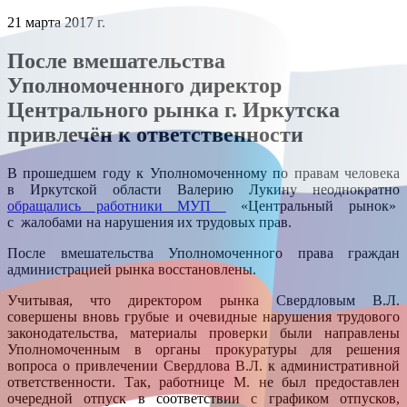
21 марта 2017 г.
После вмешательства
Уполномоченного директор
Центрального рынка г. Иркутска
привлечён к ответственности
В прошедшем году к Уполномоченному по правам человека
в Иркутской области Валерию Лукину неоднократно
обращались работники МУП
«Центральный рынок»
с жалобами на нарушения их трудовых прав.
После вмешательства Уполномоченного права граждан
администрацией рынка восстановлены.
Учитывая, что директором рынка Свердловым В.Л.
совершены вновь грубые и очевидные нарушения трудового
законодательства, материалы проверки были направлены
Уполномоченным в органы прокуратуры для решения
вопроса о привлечении Свердлова В.Л. к административной
ответственности. Так, работнице М. не был предоставлен
очередной отпуск в соответствии с графиком отпусков,