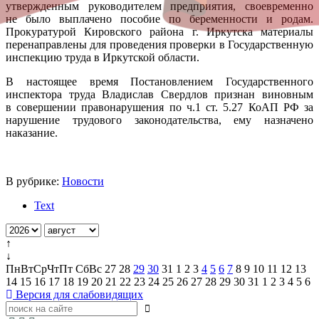
утвержденным руководителем предприятия, своевременно
не было выплачено пособие по беременности и родам.
Прокуратурой Кировского района г. Иркутска материалы
перенаправлены для проведения проверки в Государственную
инспекцию труда в Иркутской области.
В настоящее время Постановлением Государственного
инспектора труда Владислав Свердлов признан виновным
в совершении правонарушения по ч.1 ст. 5.27 КоАП РФ за
нарушение трудового законодательства, ему назначено
наказание.
В рубрике:
Новости
Text
↑
↓
Пн
Вт
Ср
Чт
Пт
Сб
Вс
27
28
29
30
31
1
2
3
4
5
6
7
8
9
10
11
12
13
14
15
16
17
18
19
20
21
22
23
24
25
26
27
28
29
30
31
1
2
3
4
5
6
Версия для слабовидящих