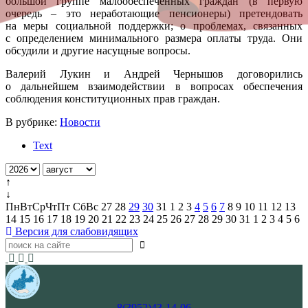
большой группе малообеспеченных граждан (в первую
очередь – это неработающие пенсионеры) претендовать
на меры социальной поддержки; о проблемах, связанных
с определением минимального размера оплаты труда. Они
обсудили и другие насущные вопросы.
Валерий Лукин и Андрей Чернышов договорились
о дальнейшем взаимодействии в вопросах обеспечения
соблюдения конституционных прав граждан.
В рубрике:
Новости
Text
↑
↓
Пн
Вт
Ср
Чт
Пт
Сб
Вс
27
28
29
30
31
1
2
3
4
5
6
7
8
9
10
11
12
13
14
15
16
17
18
19
20
21
22
23
24
25
26
27
28
29
30
31
1
2
3
4
5
6
Версия для слабовидящих
8(3952)43-14-06