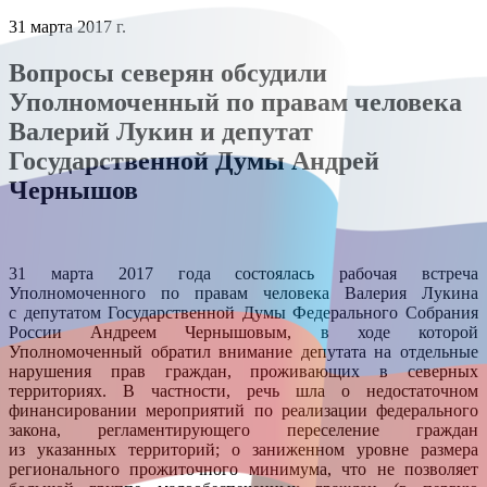
31 марта 2017 г.
Вопросы северян обсудили
Уполномоченный по правам человека
Валерий Лукин и депутат
Государственной Думы Андрей
Чернышов
31 марта 2017 года состоялась рабочая встреча
Уполномоченного по правам человека Валерия Лукина
с депутатом Государственной Думы Федерального Собрания
России Андреем Чернышовым, в ходе которой
Уполномоченный обратил внимание депутата на отдельные
нарушения прав граждан, проживающих в северных
территориях. В частности, речь шла о недостаточном
финансировании мероприятий по реализации федерального
закона, регламентирующего переселение граждан
из указанных территорий; о заниженном уровне размера
регионального прожиточного минимума, что не позволяет