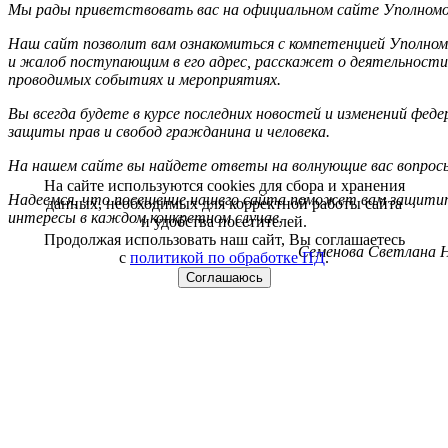
Мы рады приветствовать вас на официальном сайте Уполномоч
Наш сайт позволит вам ознакомиться с компетенцией Уполном
и жалоб поступающим в его адрес, расскажет о деятельности
проводимых событиях и мероприятиях.
Вы всегда будете в курсе последних новостей и изменений фед
защиты прав и свобод гражданина и человека.
На нашем сайте вы найдете ответы на волнующие вас вопрос
На сайте используются cookies для сбора и хранения
Надеемся, что посещение нашего сайта поможет вам защитит
данных, необходимых для корректной работы сайта
интересы в каждом конкретном случае.
и удобства посетителей.
Продолжая использовать наш сайт, Вы соглашаетесь
Семенова Светлана Н
с
политикой по обработке ПД
.
Соглашаюсь