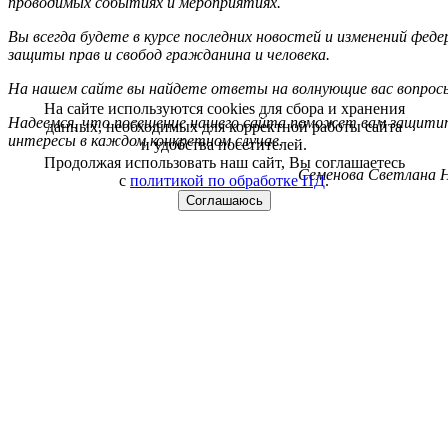
проводимых событиях и мероприятиях.
Вы всегда будете в курсе последних новостей и изменений фед
защиты прав и свобод гражданина и человека.
На нашем сайте вы найдете ответы на волнующие вас вопрос
На сайте используются cookies для сбора и хранения
Надеемся, что посещение нашего сайта поможет вам защитит
данных, необходимых для корректной работы сайта
интересы в каждом конкретном случае.
и удобства посетителей.
Продолжая использовать наш сайт, Вы соглашаетесь
Семенова Светлана Н
с
политикой по обработке ПД
.
Соглашаюсь