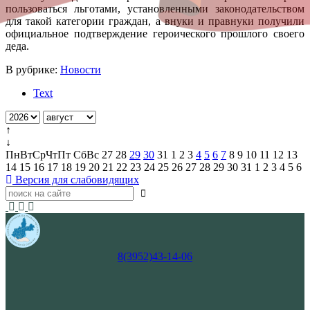
пользоваться льготами, установленными законодательством
для такой категории граждан, а внуки и правнуки получили
официальное подтверждение героического прошлого своего
деда.
В рубрике:
Новости
Text
↑
↓
Пн
Вт
Ср
Чт
Пт
Сб
Вс
27
28
29
30
31
1
2
3
4
5
6
7
8
9
10
11
12
13
14
15
16
17
18
19
20
21
22
23
24
25
26
27
28
29
30
31
1
2
3
4
5
6
Версия для слабовидящих
8(3952)43-14-06