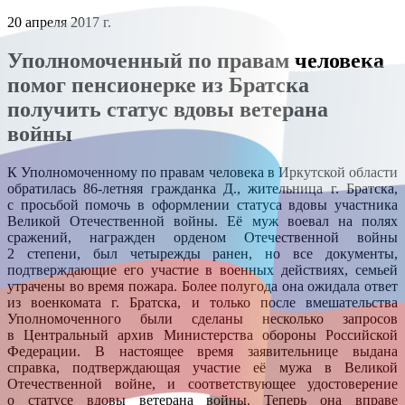
20 апреля 2017 г.
Уполномоченный по правам человека
помог пенсионерке из Братска
получить статус вдовы ветерана
войны
К Уполномоченному по правам человека в Иркутской области
обратилась 86-летняя гражданка Д., жительница г. Братска,
с просьбой помочь в оформлении статуса вдовы участника
Великой Отечественной войны. Её муж воевал на полях
сражений, награжден орденом Отечественной войны
2 степени, был четырежды ранен, но все документы,
подтверждающие его участие в военных действиях, семьей
утрачены во время пожара. Более полугода она ожидала ответ
из военкомата г. Братска, и только после вмешательства
Уполномоченного были сделаны несколько запросов
в Центральный архив Министерства обороны Российской
Федерации. В настоящее время заявительнице выдана
справка, подтверждающая участие её мужа в Великой
Отечественной войне, и соответствующее удостоверение
о статусе вдовы ветерана войны. Теперь она вправе