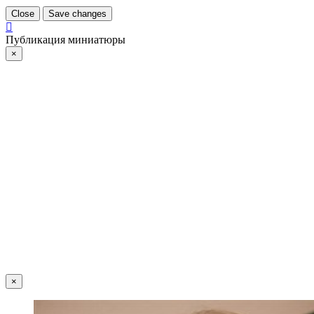
Close
Save changes
Публикация миниатюры
×
×