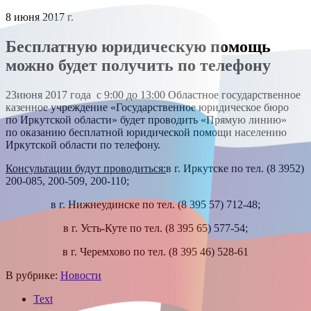
8 июня 2017 г.
Бесплатную юридическую помощь
можно будет получить по телефону
23июня 2017 года с 9:00 до 13:00 Областное государственное
казенное учреждение «Государственное юридическое бюро
по Иркутской области» будет проводить «Прямую линию»
по оказанию бесплатной юридической помощи населению
Иркутской области по телефону.
Консультации будут проводиться:
в г. Иркутске по тел. (8 3952)
200-085, 200-509, 200-110;
в г. Нижнеудинске по тел. (8 395 57) 712-48;
в г. Усть-Куте по тел. (8 395 65) 577-54;
в г. Черемхово по тел. (8 395 46) 528-61
В рубрике:
Новости
Text