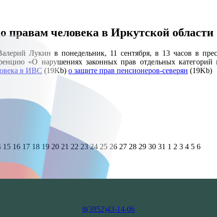
о правам человека в Иркутской области
алерий Лукин в понедельник, 11 сентября, в 13 часов в пр
нференцию «О нарушениях законных прав отдельных категори
ловека в ИВС
(19Kb)
о защите прав пенсионеров-северян
(19Kb)
4
15
16
17
18
19
20
21
22
23
24
25
26
27
28
29
30
31
1
2
3
4
5
6
8(3952)43-14-06