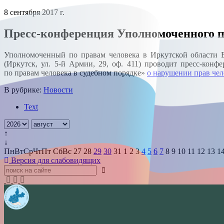
8 сентября 2017 г.
Пресс-конференция Уполномоченного п
Уполномоченный по правам человека в Иркутской области В
(Иркутск, ул. 5-й Армии, 29, оф. 411) проводит пресс-ко
по правам человека в судебном порядке»
о нарушении прав че
В рубрике:
Новости
Text
↑
↓
Пн
Вт
Ср
Чт
Пт
Сб
Вс
27
28
29
30
31
1
2
3
4
5
6
7
8
9
10
11
12
13
1
Версия для слабовидящих