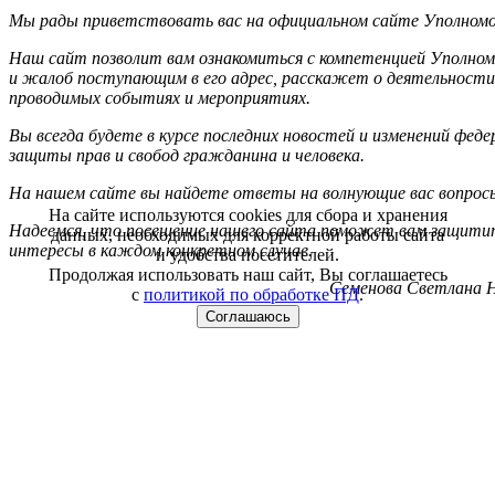
Мы рады приветствовать вас на официальном сайте Уполномоч
Наш сайт позволит вам ознакомиться с компетенцией Уполном
и жалоб поступающим в его адрес, расскажет о деятельности
проводимых событиях и мероприятиях.
Вы всегда будете в курсе последних новостей и изменений фед
защиты прав и свобод гражданина и человека.
На нашем сайте вы найдете ответы на волнующие вас вопрос
На сайте используются cookies для сбора и хранения
Надеемся, что посещение нашего сайта поможет вам защитит
данных, необходимых для корректной работы сайта
интересы в каждом конкретном случае.
и удобства посетителей.
Продолжая использовать наш сайт, Вы соглашаетесь
Семенова Светлана Н
с
политикой по обработке ПД
.
Соглашаюсь