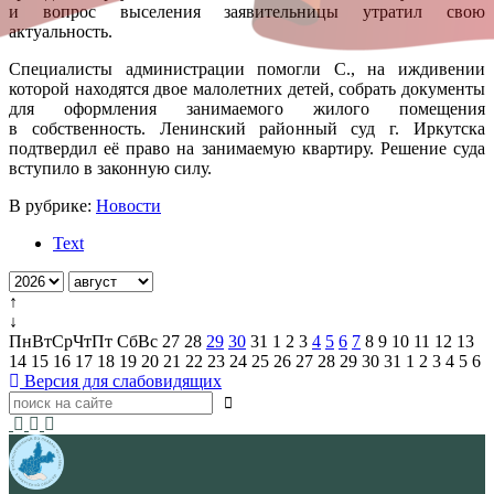
и вопрос выселения заявительницы утратил свою
актуальность.
Специалисты администрации помогли С., на иждивении
которой находятся двое малолетних детей, собрать документы
для оформления занимаемого жилого помещения
в собственность. Ленинский районный суд г. Иркутска
подтвердил её право на занимаемую квартиру. Решение суда
вступило в законную силу.
В рубрике:
Новости
Text
↑
↓
Пн
Вт
Ср
Чт
Пт
Сб
Вс
27
28
29
30
31
1
2
3
4
5
6
7
8
9
10
11
12
13
14
15
16
17
18
19
20
21
22
23
24
25
26
27
28
29
30
31
1
2
3
4
5
6
Версия для слабовидящих