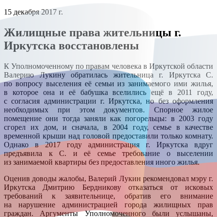
15 декабря 2017 г.
Жилищные права жительницы г.
Иркутска восстановлены
К Уполномоченному по правам человека в Иркутской области
Валерию Лукину обратилась жительница г. Иркутска С.
по вопросу выселения её семьи из занимаемого ими жилья,
в которое она и её бабушка вселились ещё в 2011 году,
с согласия администрации г. Иркутска, но без оформления
необходимых при этом документов. Спорное жилое
помещение они тогда заняли как погорельцы: в 2003 году
сгорел их дом, и сначала, в 2004 году, семье в качестве
временной крыши над головой предоставили только комнату.
Однако в 2017 году администрация г. Иркутска вдруг
предъявила к С. и её семье требование о выселении
из занимаемой квартиры без предоставления иного жилья.
Оценив доводы жалобы, Валерий Лукин рекомендовал мэру г.
Иркутска Дмитрию Бердникову отказаться от исковых
требований к заявительнице, обратив его внимание
на нарушение администрацией города жилищных прав
граждан. Аргументы Уполномоченного были услышаны,