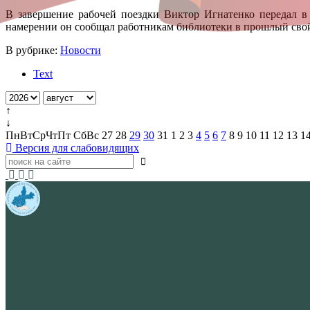
В завершение рабочей поездки Виктор Игнатенко передал в
намерении он сообщал работникам библиотеки в прошлый свой
В рубрике:
Новости
Text
↑
↓
Пн
Вт
Ср
Чт
Пт
Сб
Вс
27
28
29
30
31
1
2
3
4
5
6
7
8
9
10
11
12
13
1
Версия для слабовидящих