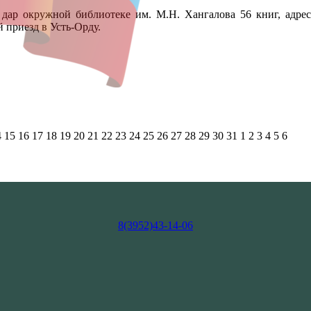
 дар окружной библиотеке им. М.Н. Хангалова 56 книг, адре
 приезд в Усть-Орду.
4
15
16
17
18
19
20
21
22
23
24
25
26
27
28
29
30
31
1
2
3
4
5
6
8(3952)43-14-06