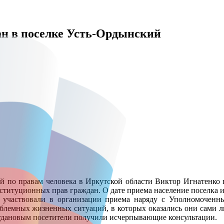
ан в поселке Усть-Ордынский
о правам человека в Иркутской области Виктор Игнатенко пр
нституционных прав граждан. О дате приема население поселка 
 участвовали в организации приема наряду с Уполномочен
блемных жизненных ситуаций, в которых оказались они сами л
гдановым посетители получили исчерпывающие консультации.