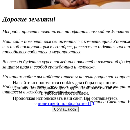
Дорогие земляки!
Мы рады приветствовать вас на официальном сайте Уполномоч
Наш сайт позволит вам ознакомиться с компетенцией Уполном
и жалоб поступающим в его адрес, расскажет о деятельности
проводимых событиях и мероприятиях.
Вы всегда будете в курсе последних новостей и изменений фед
защиты прав и свобод гражданина и человека.
На нашем сайте вы найдете ответы на волнующие вас вопрос
На сайте используются cookies для сбора и хранения
Надеемся, что посещение нашего сайта поможет вам защитит
данных, необходимых для корректной работы сайта
интересы в каждом конкретном случае.
и удобства посетителей.
Продолжая использовать наш сайт, Вы соглашаетесь
Семенова Светлана Н
с
политикой по обработке ПД
.
Соглашаюсь