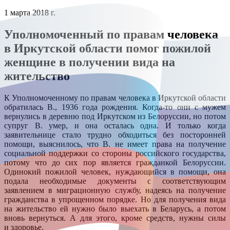
1 марта 2018 г.
Уполномоченный по правам человека
в Иркутской области помог пожилой
женщине в получении вида на
жительство
К Уполномоченному по правам человека в Иркутской области
обратилась В., 1936 года рождения. Когда-то они с мужем
вернулись в деревню под Иркутском из Белоруссии, но потом
супруг В. умер, и она осталась одна. И только когда
заявительнице стало трудно обходиться без посторонней
помощи, выяснилось, что В. не имеет права на получение
социальной поддержки со стороны российского государства,
потому что до сих пор является гражданкой Белоруссии.
Одинокий пожилой человек, нуждающийся в помощи, она
подала необходимые документы с соответствующим
заявлением в миграционную службу, надеясь на получение
гражданства в упрощенном порядке. Но для получения вида
на жительство ей нужно было выехать в Беларусь, а потом
вновь вернуться. А для этого, кроме средств, нужны силы
и здоровье.