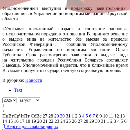
Уполномоченный выступил в поддержку заявительницы,
обратившись в Управление по вопросам миграции Иркутской
области.
«Учитывая преклонный возраст и состояние здоровья,
в исключительном порядке в отношении В. принято решение
о выдаче вида на жительство без выезда за пределы
Российской Федерации», – сообщила Уполномоченному
начальник Управления по вопросам миграции Ольга
Губенина. Срок рассмотрения заявления о выдаче вида
на жительство граждан Республики Беларусь составляет
3 месяца. Уполномоченный надеется, что в ближайшее время
В. сможет получить государственную социальную помощь.
В рубрике:
Новости
Text
↑
↓
Пн
Вт
Ср
Чт
Пт
Сб
Вс
27
28
29
30
31
1
2
3
4
5
6
7
8
9
10
11
12
13
14
15
16
17
18
19
20
21
22
23
24
25
26
27
28
29
30
31
1
2
3
4
5
6
Версия для слабовидящих