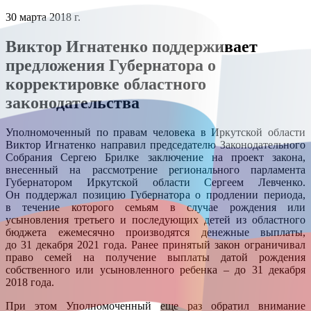
30 марта 2018 г.
Виктор Игнатенко поддерживает
предложения Губернатора о
корректировке областного
законодательства
Уполномоченный по правам человека в Иркутской области
Виктор Игнатенко направил председателю Законодательного
Собрания Сергею Брилке заключение на проект закона,
внесенный на рассмотрение регионального парламента
Губернатором Иркутской области Сергеем Левченко.
Он поддержал позицию Губернатора о продлении периода,
в течение которого семьям в случае рождения или
усыновления третьего и последующих детей из областного
бюджета ежемесячно производятся денежные выплаты,
до 31 декабря 2021 года. Ранее принятый закон ограничивал
право семей на получение выплаты датой рождения
собственного или усыновленного ребенка – до 31 декабря
2018 года.
При этом Уполномоченный еще раз обратил внимание