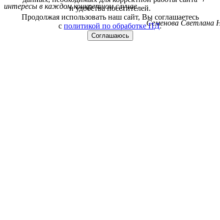
интересы в каждом конкретном случае.
и удобства посетителей.
Продолжая использовать наш сайт, Вы соглашаетесь
Семенова Светлана Н
с
политикой по обработке ПД
.
Соглашаюсь