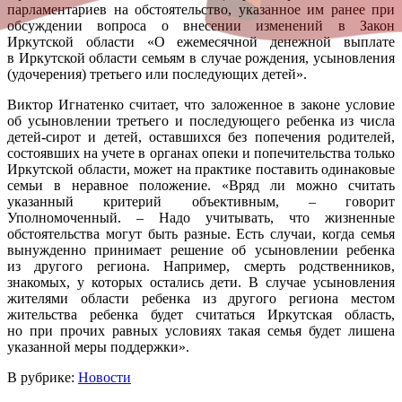
парламентариев на обстоятельство, указанное им ранее при
обсуждении вопроса о внесении изменений в Закон
Иркутской области «О ежемесячной денежной выплате
в Иркутской области семьям в случае рождения, усыновления
(удочерения) третьего или последующих детей».
Виктор Игнатенко считает, что заложенное в законе условие
об усыновлении третьего и последующего ребенка из числа
детей-сирот и детей, оставшихся без попечения родителей,
состоявших на учете в органах опеки и попечительства только
Иркутской области, может на практике поставить одинаковые
семьи в неравное положение. «Вряд ли можно считать
указанный критерий объективным, – говорит
Уполномоченный. – Надо учитывать, что жизненные
обстоятельства могут быть разные. Есть случаи, когда семья
вынужденно принимает решение об усыновлении ребенка
из другого региона. Например, смерть родственников,
знакомых, у которых остались дети. В случае усыновления
жителями области ребенка из другого региона местом
жительства ребенка будет считаться Иркутская область,
но при прочих равных условиях такая семья будет лишена
указанной меры поддержки».
В рубрике:
Новости