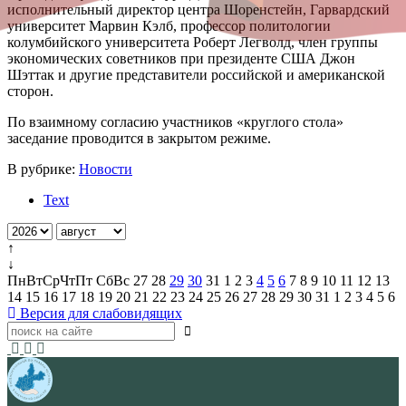
исполнительный директор центра Шоренстейн, Гарвардский
университет Марвин Кэлб, профессор политологии
колумбийского университета Роберт Легволд, член группы
экономических советников при президенте США Джон
Шэттак и другие представители российской и американской
сторон.
По взаимному согласию участников «круглого стола»
заседание проводится в закрытом режиме.
В рубрике:
Новости
Text
↑
↓
Пн
Вт
Ср
Чт
Пт
Сб
Вс
27
28
29
30
31
1
2
3
4
5
6
7
8
9
10
11
12
13
14
15
16
17
18
19
20
21
22
23
24
25
26
27
28
29
30
31
1
2
3
4
5
6
Версия для слабовидящих