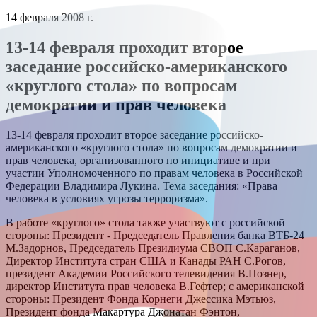
14 февраля 2008 г.
13-14 февраля проходит второе
заседание российско-американского
«круглого стола» по вопросам
демократии и прав человека
13-14 февраля проходит второе заседание российско-
американского «круглого стола» по вопросам демократии и
прав человека, организованного по инициативе и при
участии Уполномоченного по правам человека в Российской
Федерации Владимира Лукина. Тема заседания: «Права
человека в условиях угрозы терроризма».
В работе «круглого» стола также участвуют с российской
стороны: Президент - Председатель Правления банка ВТБ-24
М.Задорнов, Председатель Президиума СВОП С.Караганов,
Директор Института стран США и Канады РАН С.Рогов,
президент Академии Российского телевидения В.Познер,
директор Института прав человека В.Гефтер; с американской
стороны: Президент Фонда Корнеги Джессика Мэтьюз,
Президент фонда Макартура Джонатан Фэнтон,