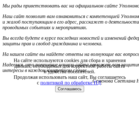
Мы рады приветствовать вас на официальном сайте Уполномоч
Наш сайт позволит вам ознакомиться с компетенцией Уполном
и жалоб поступающим в его адрес, расскажет о деятельности
проводимых событиях и мероприятиях.
Вы всегда будете в курсе последних новостей и изменений фед
защиты прав и свобод гражданина и человека.
На нашем сайте вы найдете ответы на волнующие вас вопрос
На сайте используются cookies для сбора и хранения
Надеемся, что посещение нашего сайта поможет вам защитит
данных, необходимых для корректной работы сайта
интересы в каждом конкретном случае.
и удобства посетителей.
Продолжая использовать наш сайт, Вы соглашаетесь
Семенова Светлана Н
с
политикой по обработке ПД
.
Соглашаюсь