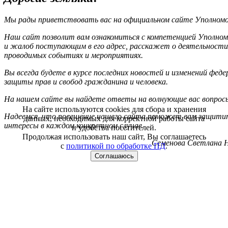
Мы рады приветствовать вас на официальном сайте Уполномоч
Наш сайт позволит вам ознакомиться с компетенцией Уполном
и жалоб поступающим в его адрес, расскажет о деятельности
проводимых событиях и мероприятиях.
Вы всегда будете в курсе последних новостей и изменений фед
защиты прав и свобод гражданина и человека.
На нашем сайте вы найдете ответы на волнующие вас вопрос
На сайте используются cookies для сбора и хранения
Надеемся, что посещение нашего сайта поможет вам защитит
данных, необходимых для корректной работы сайта
интересы в каждом конкретном случае.
и удобства посетителей.
Продолжая использовать наш сайт, Вы соглашаетесь
Семенова Светлана Н
с
политикой по обработке ПД
.
Соглашаюсь