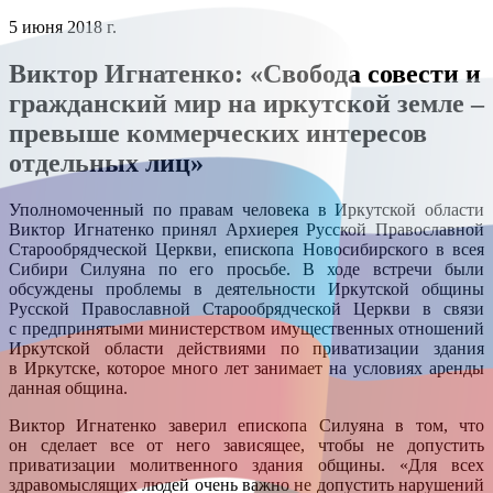
5 июня 2018 г.
Виктор Игнатенко: «Свобода совести и
гражданский мир на иркутской земле –
превыше коммерческих интересов
отдельных лиц»
Уполномоченный по правам человека в Иркутской области
Виктор Игнатенко принял Архиерея Русской Православной
Старообрядческой Церкви, епископа Новосибирского в всея
Сибири Силуяна по его просьбе. В ходе встречи были
обсуждены проблемы в деятельности Иркутской общины
Русской Православной Старообрядческой Церкви в связи
с предпринятыми министерством имущественных отношений
Иркутской области действиями по приватизации здания
в Иркутске, которое много лет занимает на условиях аренды
данная община.
Виктор Игнатенко заверил епископа Силуяна в том, что
он сделает все от него зависящее, чтобы не допустить
приватизации молитвенного здания общины. «Для всех
здравомыслящих людей очень важно не допустить нарушений