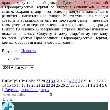
прав иркутской общины Русской Православной
Старообрядческой Церкви со стороны чиновников и, тем
самым, сохранить мир и согласие, не допустив дальнейшего
развития и нагнетания конфликта. Конституционная свобода
совести и гражданский мир на иркутской земле – превыше
коммерческих интересов отдельно взятых лиц», – подчеркнул
Виктор Игнатенко. В завершении встречи Виктор Игнатенко
пожелал епискому Силуяну, самому старейшему епископу
во всей Русской Православной Старообрядческой Церкви,
крепкого здоровья и активного долголетия.
В рубрике:
Новости
Text
↑
↓
Пн
Вт
Ср
Чт
Пт
Сб
Вс
27
28
29
30
31
1
2
3
4
5
6
7
8
9
10
11
12
13
14
15
16
17
18
19
20
21
22
23
24
25
26
27
28
29
30
31
1
2
3
4
5
6
Версия для слабовидящих