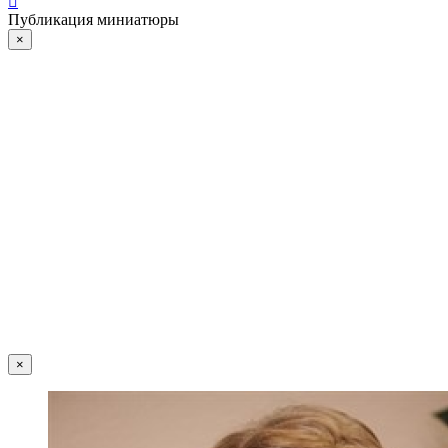
Публикация миниатюры
×
×