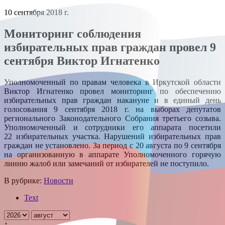
10 сентября 2018 г.
Мониторинг соблюдения
избирательных прав граждан провел 9
сентября Виктор Игнатенко
Уполномоченный по правам человека в Иркутской области
Виктор Игнатенко провел мониторинг по обеспечению
избирательных прав граждан накануне и в единый день
голосования 9 сентября 2018 г. на выборах депутатов
регионального Законодательного Собрания третьего созыва.
Уполномоченный и сотрудники его аппарата посетили
22 избирательных участка. Нарушений избирательных прав
граждан не установлено. За период с 20 августа по 9 сентября
на организованную в аппарате Уполномоченного горячую
линию жалоб или замечаний от избирателей не поступило.
В рубрике:
Новости
Text
↑