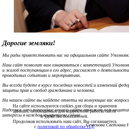
Дорогие земляки!
Мы рады приветствовать вас на официальном сайте Уполномоч
Наш сайт позволит вам ознакомиться с компетенцией Уполном
и жалоб поступающим в его адрес, расскажет о деятельности
проводимых событиях и мероприятиях.
Вы всегда будете в курсе последних новостей и изменений фед
защиты прав и свобод гражданина и человека.
На нашем сайте вы найдете ответы на волнующие вас вопрос
На сайте используются cookies для сбора и хранения
Надеемся, что посещение нашего сайта поможет вам защитит
данных, необходимых для корректной работы сайта
интересы в каждом конкретном случае.
и удобства посетителей.
Продолжая использовать наш сайт, Вы соглашаетесь
Семенова Светлана Н
с
политикой по обработке ПД
.