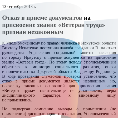
13 сентября 2018 г.
Отказ в приеме документов на
присвоение звание «Ветеран труда»
признан незаконным
К Уполномоченному по правам человека в Иркутской области
Виктору Игнатенко поступила жалоба гражданки В. на отказ
руководства Управления социальной защиты населения
по городу Иркутску в приёме документов на присвоение
звание «Ветеран труда». По этому поводу Уполномоченный
обратился к министру социального развития, опеки
и попечительства Иркутской области Владимиру Родионову.
В ходе проведения служебной проверки установлено, что
отказ в приеме документов является незаконным, но,
поскольку законных оснований для присвоения звания
«Ветеран труда» заявительнице не установлено, меры
дисциплинарного характера к виновному лицу
не применялись.
Не подвергая сомнению выводы о применении (не
применении) дисциплинарного взыскания, Уполномоченный