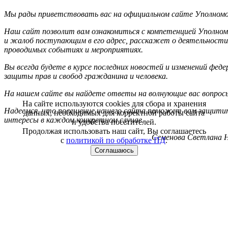
Мы рады приветствовать вас на официальном сайте Уполномоч
Наш сайт позволит вам ознакомиться с компетенцией Уполном
и жалоб поступающим в его адрес, расскажет о деятельности
проводимых событиях и мероприятиях.
Вы всегда будете в курсе последних новостей и изменений фед
защиты прав и свобод гражданина и человека.
На нашем сайте вы найдете ответы на волнующие вас вопрос
На сайте используются cookies для сбора и хранения
Надеемся, что посещение нашего сайта поможет вам защитит
данных, необходимых для корректной работы сайта
интересы в каждом конкретном случае.
и удобства посетителей.
Продолжая использовать наш сайт, Вы соглашаетесь
Семенова Светлана Н
с
политикой по обработке ПД
.
Соглашаюсь