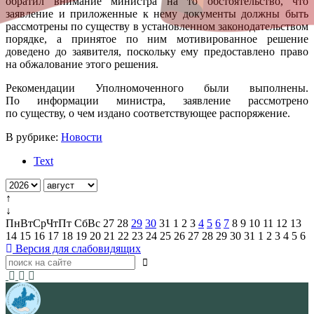
обратил внимание министра на то обстоятельство, что
заявление и приложенные к нему документы должны быть
рассмотрены по существу в установленном законодательством
порядке, а принятое по ним мотивированное решение
доведено до заявителя, поскольку ему предоставлено право
на обжалование этого решения.
Рекомендации Уполномоченного были выполнены.
По информации министра, заявление рассмотрено
по существу, о чем издано соответствующее распоряжение.
В рубрике:
Новости
Text
↑
↓
Пн
Вт
Ср
Чт
Пт
Сб
Вс
27
28
29
30
31
1
2
3
4
5
6
7
8
9
10
11
12
13
14
15
16
17
18
19
20
21
22
23
24
25
26
27
28
29
30
31
1
2
3
4
5
6
Версия для слабовидящих