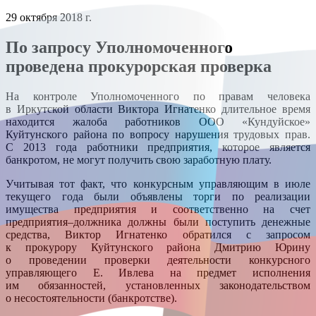
29 октября 2018 г.
По запросу Уполномоченного
проведена прокурорская проверка
На контроле Уполномоченного по правам человека
в Иркутской области Виктора Игнатенко длительное время
находится жалоба работников ООО «Кундуйское»
Куйтунского района по вопросу нарушения трудовых прав.
С 2013 года работники предприятия, которое является
банкротом, не могут получить свою заработную плату.
Учитывая тот факт, что конкурсным управляющим в июле
текущего года были объявлены торги по реализации
имущества предприятия и соответственно на счет
предприятия–должника должны были поступить денежные
средства, Виктор Игнатенко обратился с запросом
к прокурору Куйтунского района Дмитрию Юрину
о проведении проверки деятельности конкурсного
управляющего Е. Ивлева на предмет исполнения
им обязанностей, установленных законодательством
о несостоятельности (банкротстве).