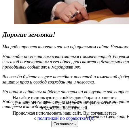
Дорогие земляки!
Мы рады приветствовать вас на официальном сайте Уполномоч
Наш сайт позволит вам ознакомиться с компетенцией Уполном
и жалоб поступающим в его адрес, расскажет о деятельности
проводимых событиях и мероприятиях.
Вы всегда будете в курсе последних новостей и изменений фед
защиты прав и свобод гражданина и человека.
На нашем сайте вы найдете ответы на волнующие вас вопрос
На сайте используются cookies для сбора и хранения
Надеемся, что посещение нашего сайта поможет вам защитит
данных, необходимых для корректной работы сайта
интересы в каждом конкретном случае.
и удобства посетителей.
Продолжая использовать наш сайт, Вы соглашаетесь
Семенова Светлана Н
с
политикой по обработке ПД
.
Соглашаюсь