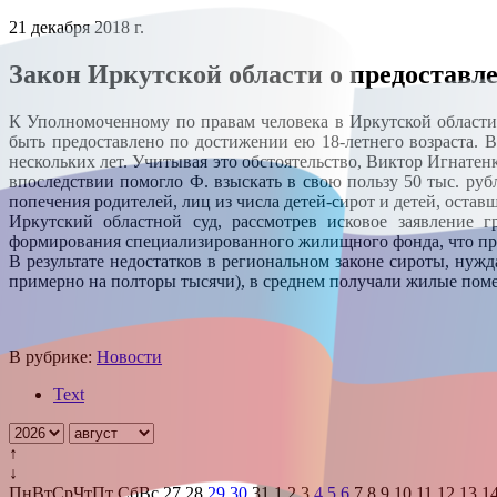
21 декабря 2018 г.
Закон Иркутской области о предоставл
К Уполномоченному по правам человека в Иркутской области 
быть предоставлено по достижении ею 18-летнего возраста. 
нескольких лет. Учитывая это обстоятельство, Виктор Игнате
впоследствии помогло Ф. взыскать в свою пользу 50 тыс. руб
попечения родителей, лиц из числа детей-сирот и детей, ост
Иркутский областной суд, рассмотрев исковое заявление г
формирования специализированного жилищного фонда, что пр
В результате недостатков в региональном законе сироты, нуж
примерно на полторы тысячи), в среднем получали жилые помещ
В рубрике:
Новости
Text
↑
↓
Пн
Вт
Ср
Чт
Пт
Сб
Вс
27
28
29
30
31
1
2
3
4
5
6
7
8
9
10
11
12
13
1