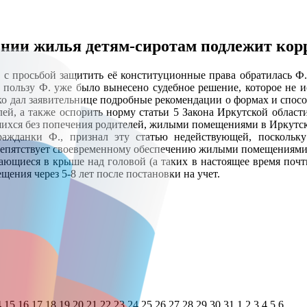
ении жилья детям-сиротам подлежит кор
с просьбой защитить её конституционные права обратилась Ф.
В пользу Ф. уже было вынесено судебное решение, которое не и
нко дал заявительнице подробные рекомендации о формах и спосо
лей, а также оспорить норму статьи 5 Закона Иркутской области
авшихся без попечения родителей, жилыми помещениями в Иркутск
ражданки Ф., признал эту статью недействующей, поскольку
епятствует своевременному обеспечению жилыми помещениями д
дающиеся в крыше над головой (а таких в настоящее время почт
ения через 5-8 лет после постановки на учет.
4
15
16
17
18
19
20
21
22
23
24
25
26
27
28
29
30
31
1
2
3
4
5
6