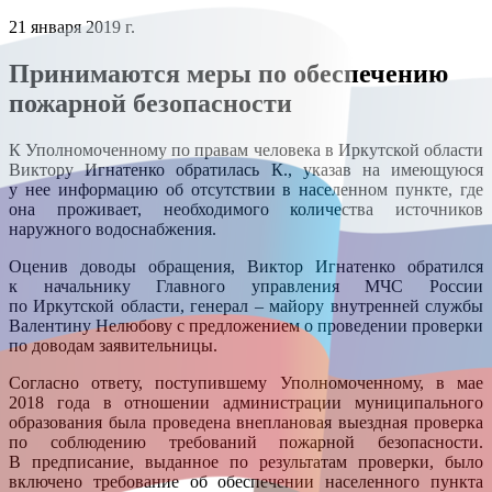
21 января 2019 г.
Принимаются меры по обеспечению
пожарной безопасности
К Уполномоченному по правам человека в Иркутской области
Виктору Игнатенко обратилась К., указав на имеющуюся
у нее информацию об отсутствии в населенном пункте, где
она проживает, необходимого количества источников
наружного водоснабжения.
Оценив доводы обращения, Виктор Игнатенко обратился
к начальнику Главного управления МЧС России
по Иркутской области, генерал – майору внутренней службы
Валентину Нелюбову с предложением о проведении проверки
по доводам заявительницы.
Согласно ответу, поступившему Уполномоченному, в мае
2018 года в отношении администрации муниципального
образования была проведена внеплановая выездная проверка
по соблюдению требований пожарной безопасности.
В предписание, выданное по результатам проверки, было
включено требование об обеспечении населенного пункта