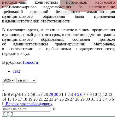
необходимым количеством источников наружного
противопожарного водоснабжения. За неисполнение
требований пожарной безопасности администрация
муниципального образования была привлечена
к административной ответственности.
В настоящее время, в связи с неисполнением предписания
в установленный для этого срок, в отношении администрации
муниципального образования, составлен протокол
об административном правонарушении. Материалы,
в соответствии с требованиями подведомственности,
переданы в суд.
В рубрике:
Новости
Text
↑
↓
Пн
Вт
Ср
Чт
Пт
Сб
Вс
27
28
29
30
31
1
2
3
4
5
6
7
8
9
10
11
12
13
14
15
16
17
18
19
20
21
22
23
24
25
26
27
28
29
30
31
1
2
3
4
5
6
Версия для слабовидящих