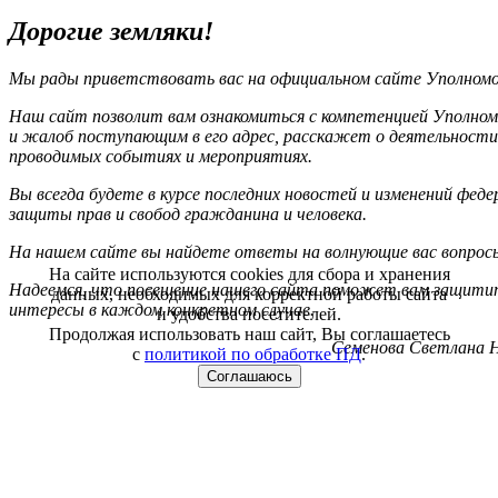
Дорогие земляки!
Мы рады приветствовать вас на официальном сайте Уполномоч
Наш сайт позволит вам ознакомиться с компетенцией Уполном
и жалоб поступающим в его адрес, расскажет о деятельности
проводимых событиях и мероприятиях.
Вы всегда будете в курсе последних новостей и изменений фед
защиты прав и свобод гражданина и человека.
На нашем сайте вы найдете ответы на волнующие вас вопрос
На сайте используются cookies для сбора и хранения
Надеемся, что посещение нашего сайта поможет вам защитит
данных, необходимых для корректной работы сайта
интересы в каждом конкретном случае.
и удобства посетителей.
Продолжая использовать наш сайт, Вы соглашаетесь
Семенова Светлана Н
с
политикой по обработке ПД
.
Соглашаюсь