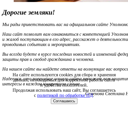
Дорогие земляки!
Мы рады приветствовать вас на официальном сайте Уполномоч
Наш сайт позволит вам ознакомиться с компетенцией Уполном
и жалоб поступающим в его адрес, расскажет о деятельности
проводимых событиях и мероприятиях.
Вы всегда будете в курсе последних новостей и изменений фед
защиты прав и свобод гражданина и человека.
На нашем сайте вы найдете ответы на волнующие вас вопрос
На сайте используются cookies для сбора и хранения
Надеемся, что посещение нашего сайта поможет вам защитит
данных, необходимых для корректной работы сайта
интересы в каждом конкретном случае.
и удобства посетителей.
Продолжая использовать наш сайт, Вы соглашаетесь
Семенова Светлана Н
с
политикой по обработке ПД
.
Соглашаюсь