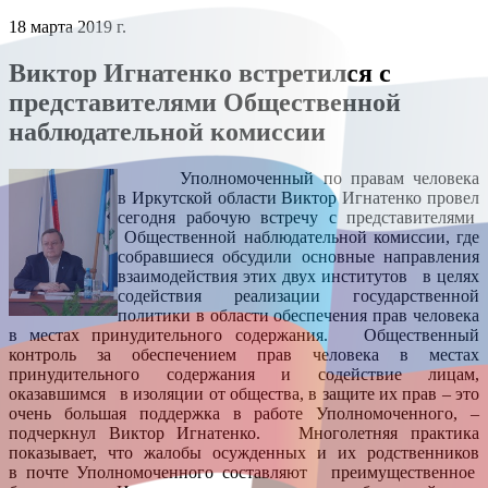
18 марта 2019 г.
Виктор Игнатенко встретился с
представителями Общественной
наблюдательной комиссии
Уполномоченный по правам человека
в Иркутской области Виктор Игнатенко провел
сегодня рабочую встречу с представителями
Общественной наблюдательной комиссии, где
собравшиеся обсудили основные направления
взаимодействия этих двух институтов в целях
содействия реализации государственной
политики в области обеспечения прав человека
в местах принудительного содержания. Общественный
контроль за обеспечением прав человека в местах
принудительного содержания и содействие лицам,
оказавшимся в изоляции от общества, в защите их прав – это
очень большая поддержка в работе Уполномоченного, –
подчеркнул Виктор Игнатенко. Многолетняя практика
показывает, что жалобы осужденных и их родственников
в почте Уполномоченного составляют преимущественное