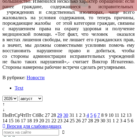
большинство. Изменился несколько характер обращений: если
ранее граждане, содержащиеся в исправительных
учреждениях и следственных изоляторах, чаще всего
жаловались на условия содержания, то теперь причины,
порождающие жалобы от этой категории граждан, связаны
с нарушением права на охрану здоровья и получение
медицинской помощи. «Тот факт, что человек оказался
в местах лишения свободы, не лишает его гражданских прав,
а значит, мы должны совместными усилиями помочь ему
восстановить нарушенное право и добиться, чтобы
со стороны администрации исправительных учреждений
не было таких нарушений»,- считает Виктор Игнатенко.
Стороны намерены рабочие встречи сделать регулярными.
В рубрике:
Новости
Text
↑
↓
Пн
Вт
Ср
Чт
Пт
Сб
Вс
27
28
29
30
31
1
2
3
4
5
6
7
8
9
10
11
12
13
14
15
16
17
18
19
20
21
22
23
24
25
26
27
28
29
30
31
1
2
3
4
5
6
Версия для слабовидящих