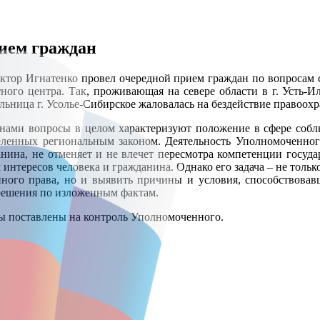
рием граждан
ктор Игнатенко провел очередной прием граждан по вопросам 
ого центра. Так, проживающая на севере области в г. Усть-Ил
льница г. Усолье-Сибирское жаловалась на бездействие правоох
анами вопросы в целом характеризуют положение в сфере собл
деленных региональным законом. Деятельность Уполномоченно
анина, не отменяет и не влечет пересмотра компетенции госуд
нтересов человека и гражданина. Однако его задача – не только
нного права, но и выявить причины и условия, способствовав
 решения по изложенным фактам.
сы поставлены на контроль Уполномоченного.