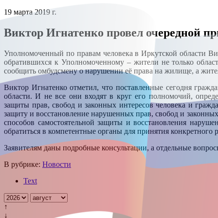
19 марта 2019 г.
Виктор Игнатенко провел очередной п
Уполномоченный по правам человека в Иркутской области Ви
обратившихся к Уполномоченному – жители не только областн
сообщить омбудсмену о нарушении её права на жилище, а жите
Виктор Игнатенко отметил, что поставленные сегодня гражд
области. И не все они входят в круг его полномочий, опре
защиты прав, свобод и законных интересов человека и гражд
защиту и восстановление нарушенных прав, свобод и законных и
способов самостоятельной защиты и восстановления наруше
обратиться в компетентные органы для принятия конкретного
Заявителям даны подробные консультации, а отдельные вопро
В рубрике:
Новости
Text
↑
↓