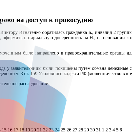
аво на доступ к правосудию
Виктору Игнатенко обратилась гражданка Б., инвалид 2 групп
й, оформить нотариальную доверенность на Н., на основании к
оченным было направлено в правоохранительные органы для
года у заявительницы были похищены путем обмана денежные сре
ело по ч. 3 ст. 159 Уголовного кодекса РФ (мошенничество в кр
ительное расследование.
4
15
16
17
18
19
20
21
22
23
24
25
26
27
28
29
30
31
1
2
3
4
5
6