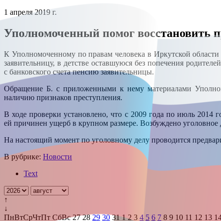
1 апреля 2019 г.
Уполномоченный помог восстановить пр
К Уполномоченному по правам человека в Иркутской области 
заявительницу, в детстве оставшуюся без попечения родителе
с банковского счета пенсию заявительницы.
Обращение Б. с приложенными к нему материалами Уполном
наличию признаков преступления.
В ходе проверки установлено, что с 2009 года по июль 2014 
ей причинен ущерб в крупном размере. Возбуждено уголовное д
На настоящий момент по уголовному делу проводится предвар
В рубрике:
Новости
Text
↑
↓
Пн
Вт
Ср
Чт
Пт
Сб
Вс
27
28
29
30
31
1
2
3
4
5
6
7
8
9
10
11
12
13
1