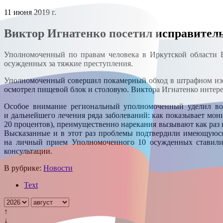
11 июня 2019 г.
Виктор Игнатенко посетил исправител
Уполномоченный по правам человека в Иркутской области 
осужденных за тяжкие преступления.
Уполномоченный совершил покамерный обход в штрафном изол
осмотрел пищевой блок и столовую. Виктора Игнатенко интере
Особое внимание региональный уполномоченный уделил во
и дальнейшего лечения ряда заболеваний: как показывает мон
20 процентов), преимущественно нарекания вызывают как раз 
Высказанные и в этот раз проблемы подтвердили имеющуюся
на личный прием Уполномоченного 10 осужденных ставили 
консультации.
В рубрике:
Новости
Text
↑
↓