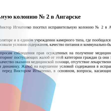
ьную колонию № 2 в Ангарске
Виктор Игнатенко посетил исправительную колонию № 2 в Ан
яторе и в едином учреждении камерного типа, где пообщался 
совали условия содержания, качество питания и коммунально-б
просам соблюдения прав осужденных на получение медицин
иторинг поступающих жалоб от этой категории граждан (а они з
качество оказания медицинской помощи, отсутствие лекарственн
 динамику. Жалоб на нарушение условий содержания в испра
перед Виктором Игнатенко, в основном, вопросы, касающиес