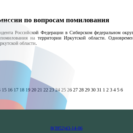
омиссии по вопросам помилования
идента Российской Федерации в Сибирском федеральном окру
помилования на территории Иркутской области. Одновреме
ркутской области.
4
15
16
17
18
19
20
21
22
23
24
25
26
27
28
29
30
31
1
2
3
4
5
6
8(3952)43-14-06