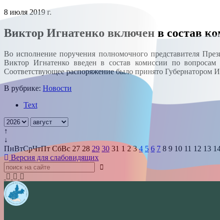
8 июля 2019 г.
Виктор Игнатенко включен в состав к
Во исполнение поручения полномочного представителя През
Виктор Игнатенко введен в состав комиссии по вопросам 
Соответствующее распоряжение было принято Губернатором И
В рубрике:
Новости
Text
↑
↓
Пн
Вт
Ср
Чт
Пт
Сб
Вс
27
28
29
30
31
1
2
3
4
5
6
7
8
9
10
11
12
13
1
Версия для слабовидящих