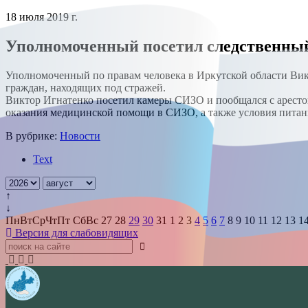
18 июля 2019 г.
Уполномоченный посетил следственный
Уполномоченный по правам человека в Иркутской области Вик
граждан, находящих под стражей.
Виктор Игнатенко посетил камеры СИЗО и пообщался с арест
оказания медицинской помощи в СИЗО, а также условия питан
В рубрике:
Новости
Text
↑
↓
Пн
Вт
Ср
Чт
Пт
Сб
Вс
27
28
29
30
31
1
2
3
4
5
6
7
8
9
10
11
12
13
1
Версия для слабовидящих