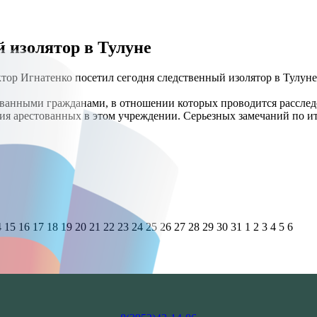
 изолятор в Тулуне
тор Игнатенко посетил сегодня следственный изолятор в Тулун
ованными гражданами, в отношении которых проводится рассле
ия арестованных в этом учреждении. Серьезных замечаний по и
4
15
16
17
18
19
20
21
22
23
24
25
26
27
28
29
30
31
1
2
3
4
5
6