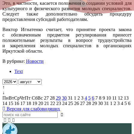
Это, в частности, касается положения о создании условий для
культурного и физического развития молодых специалистов.
Следует также дополнительно обсудить процедуру
предоставления субсидий работодателям.
Виктор Игнатенко считает, что принятие проекта закона
с обозначенным предметом регулирования принесет
положительные результаты в вопросе трудоустройства
и закрепления молодых специалистов в организациях
Иркутской области.
В рубрике:
Новости
Text
↑
↓
Пн
Вт
Ср
Чт
Пт
Сб
Вс
27
28
29
30
31
1
2
3
4
5
6
7
8
9
10
11
12
13
14
15
16
17
18
19
20
21
22
23
24
25
26
27
28
29
30
31
1
2
3
4
5
6
Версия для слабовидящих