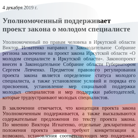
4 декабря 2019 г.
Уполномоченный поддерживает
проект закона о молодом специалисте
Уполномоченный по правам человека в Иркутской области
Виктор Игнатенко направил в Законодательное Собрание
региона заключение на проект закона Иркутской области «О
молодом специалисте в Иркутской области». Законопроект
внесен в Законодательное Собрание области Губернатором
Сергеем Левченко. Предметом правового регулирования
проекта закона является определение статуса молодого
специалиста, а также установление условий и порядка его
присвоения, установление мер социальной поддержки
молодых специалистов и мер поддержки работодателей,
которые трудоустраивают молодых специалистов.
В заключении отмечается, что концепция проекта закона
Уполномоченным поддерживается, а также высказываются
содержательные предложения по тексту проекта закона.
По мнению Виктора Игнатенко, отдельные декларативные
положения проекта закона требуют конкретизации и,
возможно, установления соответствующих мер поддержки.