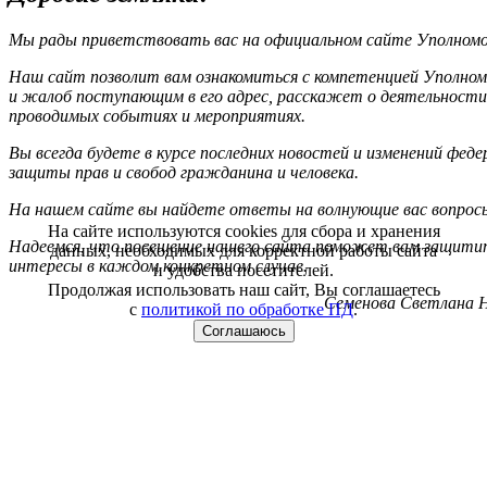
Мы рады приветствовать вас на официальном сайте Уполномоч
Наш сайт позволит вам ознакомиться с компетенцией Уполном
и жалоб поступающим в его адрес, расскажет о деятельности
проводимых событиях и мероприятиях.
Вы всегда будете в курсе последних новостей и изменений фед
защиты прав и свобод гражданина и человека.
На нашем сайте вы найдете ответы на волнующие вас вопрос
На сайте используются cookies для сбора и хранения
Надеемся, что посещение нашего сайта поможет вам защитит
данных, необходимых для корректной работы сайта
интересы в каждом конкретном случае.
и удобства посетителей.
Продолжая использовать наш сайт, Вы соглашаетесь
Семенова Светлана Н
с
политикой по обработке ПД
.
Соглашаюсь