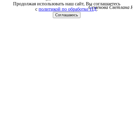
Продолжая использовать наш сайт, Вы соглашаетесь
Семенова Светлана Н
с
политикой по обработке ПД
.
Соглашаюсь