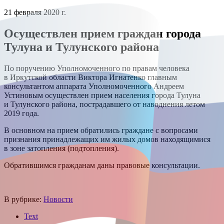
21 февраля 2020 г.
Осуществлен прием граждан города
Тулуна и Тулунского района
По поручению Уполномоченного по правам человека
в Иркутской области Виктора Игнатенко главным
консультантом аппарата Уполномоченного Андреем
Устиновым осуществлен прием населения города Тулуна
и Тулунского района, пострадавшего от наводнения летом
2019 года.
В основном на прием обратились граждане с вопросами
признания принадлежащих им жилых домов находящимися
в зоне затопления (подтопления).
Обратившимся гражданам даны правовые консультации.
В рубрике:
Новости
Text