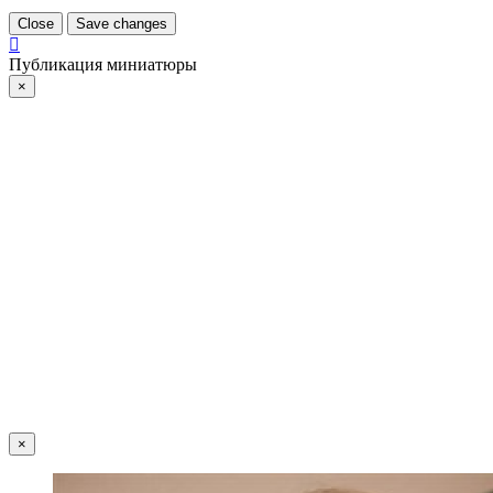
Close
Save changes
Публикация миниатюры
×
×