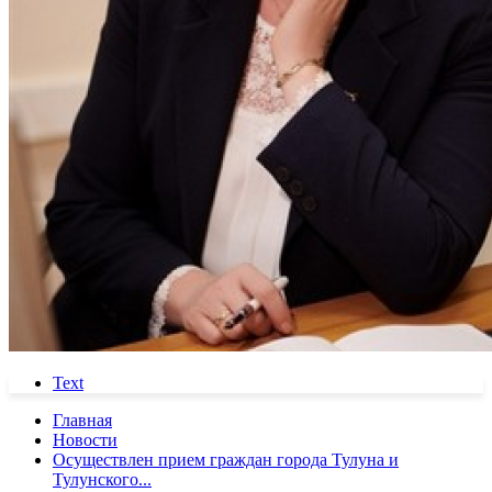
Text
Главная
Новости
Осуществлен прием граждан города Тулуна и
Тулунского...